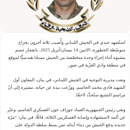
استُشهد جندي في الجيش اللبناني وأُصيب ثلاثة آخرون بجراح
متوسّطة الخطورة، الاثنين 14 نيسان/أبريل 2025، بانفجار جسم
مشبوه أثناء إجراء وحدة متخصّصة من الجيش مسحًا هندسيًّا لموقع
في منطقة وادي العزّية في صور.
ونعت مديرية التوجيه في الجيش اللبناني، في بيان، المعاون أول
الشهيد فادي محمد الجاسم، ووزّعت نبذة عن حياته، مشيرة إلى أنّ
مراسم التشيع ستُحدَّد لاحقًا.
ونعى رئيس الجمهورية العماد جوزاف عون العسكري الجاسم، وعبّر
عن ألمه لاستشهاده وإصابة العسكريين الثلاثة، قائلًا، في بيان: “مرّة
جديدة يدفع الجيش من دماء أبنائه ثمن بسط سلطة الدولة على