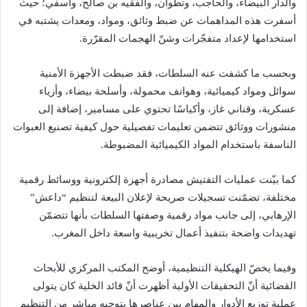
والدار البيضاء، والحاجب، وتطوان، والفقيه بن صالح، وآسفي؛ حيث
أسفرت هذه المداهمات عن ضبط وثائق، ومواد، ومعدات يشتبه في
استخدامها لإعداد متفجّرات وشنّ الهجمات المقرّرة.
وبحسب ما كشفت عنه السلطات، فقد ضبطت الأجهزة الأمنية
سوائل ومواد كيميائية، وهواتف محمولة، وأسلحة بيضاء، وأزياء
عسكرية، وقناني غاز، وأكياسًا تحتوي على مسامير، إضافة إلى
منشورات ووثائق تتضمن تعليمات تفصيلية حول كيفية تصنيع العبوات
الناسفة باستخدام المواد الكيميائية المضبوطة.
كما بيّنت عمليات التفتيش مصادرة أجهزة إلكترونية ووسائط رقمية
مختلفة، تضمّنت تسجيلات صريحة لإعلان البيعة لتنظيم “داعش”
الإرهابي، إلى جانب مواد رقمية وصفتها السلطات بأنها تتضمّن
تهديدات واضحة بتنفيذ أعمال تخريبية واسعة داخل المغرب.
وفيما يخصّ الهيكلية التنظيمية، أوضح المكتب المركزي للأبحاث
القضائية أنّ التحقيقات الأولية أظهرت أنّ قائد الخلية كان يتولى
عملية توزيع الأدوار والمهام بين عناصرها بتوجيه مباشر من التنظيم