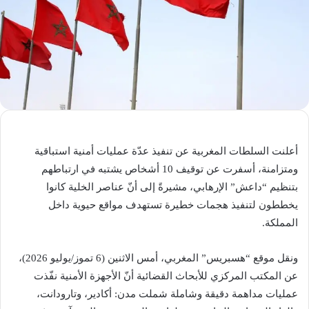
أعلنت السلطات المغربية عن تنفيذ عدّة عمليات أمنية استباقية
ومتزامنة، أسفرت عن توقيف 10 أشخاص يشتبه في ارتباطهم
بتنظيم “داعش” الإرهابي، مشيرةً إلى أنّ عناصر الخلية كانوا
يخططون لتنفيذ هجمات خطيرة تستهدف مواقع حيوية داخل
المملكة.
ونقل موقع “هسبريس” المغربي، أمس الاثنين (6 تموز/يوليو 2026)،
عن المكتب المركزي للأبحاث القضائية أنّ الأجهزة الأمنية نفّذت
عمليات مداهمة دقيقة وشاملة شملت مدن: أكادير، وتارودانت،