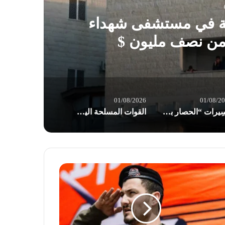
ية في مستشفى شهداء
 من نصف مليون $
01/08/2026
01/08/2
مسِيرات “الحصار بالحصار والتصعيد بالتصعيد” في صنعاء: مستعدون لأثمان المعركة
القوات المسلحة اليمنية: إجبار 8 سفن نفطية للعدو السعودي على تغيير مسارها