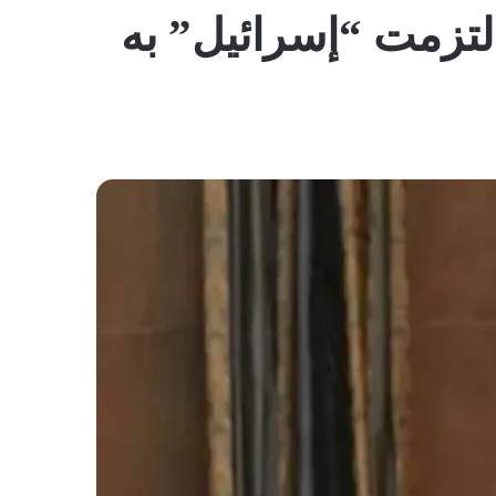
المظلم
لتزمت “إسرائيل” به