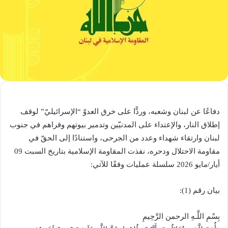
دفاعًا عن لبنان وشعبه، وردًّا على خرق العدوّ “الإسرائيليّ” لوقف
إطلاق النار، والإعتداء على المدنيّين وتدمير بيوتهم وقراهم في جنوب
لبنان وارتقاء شهداء وعدد من الجرحى، واستنادًا إلى الحقّ في
مقاومة الاحتلال ودحره، نفذت المقاومة الإسلامية بتاريخ السبت 09
أيار/مايو 2026 سلسلة عمليات وفقًا للآتي:
بيان رقم (1):‏
بِسْمِ اللَّـهِ الرحمن الرَّحِيمِ