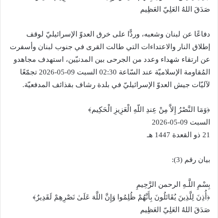
صَدَقَ اللهُ العَلِيّ العَظِيم
دفاعًا عن لبنان وشعبه، وردًّا على خرق العدوّ الإسرائيليّ لوقف
إطلاق النار والاعتداءات التي طالت القرى في جنوب لبنان وأسفرت
عن ارتقاء شهداء وعدد من الجرحى بين المدنيّين، استهدف مجاهدو
المُقاومة الإسلاميّة عند السّاعة 02:30 السبت 09-05-2026 تجمّعًا
لآليّات جيش العدوّ الإسرائيليّ في بلدة رشاف بقذائف المدفعيّة.
﴿وَمَا النَّصْرُ إِلاَّ مِنْ عِندِ اللّهِ الْعَزِيزِ الْحَكِيم﴾‏
السبت 09-05-2026‏
21 ذو القعدة 1447 هـ
بيان رقم (3):‏
بِسْمِ اللَّـهِ الرحمن الرَّحِيمِ
‏﴿أُذِنَ لِلَّذِينَ يُقَاتَلُونَ بِأَنَّهُمْ ظُلِمُوا وَإِنَّ اللَّهَ عَلَىٰ نَصْرِهِمْ لَقَدِيرٌ﴾‏
صَدَقَ اللهُ العَلِيّ العَظِيم