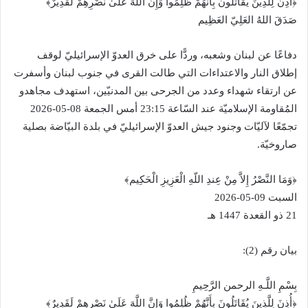
‏﴿أُذِنَ لِلَّذِينَ يُقَاتَلُونَ بِأَنَّهُمْ ظُلِمُوا وَإِنَّ اللَّهَ عَلَىٰ نَصْرِهِمْ لَقَدِيرٌ﴾‏
صَدَقَ اللهُ العَلِيّ العَظِيم
دفاعًا عن لبنان وشعبه، وردًّا على خرق العدوّ الإسرائيليّ لوقف
إطلاق النار والاعتداءات التي طالت القرى في جنوب لبنان وأسفرت
عن ارتقاء شهداء وعدد من الجرحى بين المدنيّين، استهدف مجاهدو
المُقاومة الإسلاميّة عند السّاعة 23:15 أمس الجمعة 08-05-2026
تجمّعًا لآليّات وجنود جيش العدوّ الإسرائيليّ في بلدة البيّاضة بصلية
صاروخيّة.
﴿وَمَا النَّصْرُ إِلاَّ مِنْ عِندِ اللّهِ الْعَزِيزِ الْحَكِيم﴾‏
السبت 09-05-2026‏
21 ذو القعدة 1447 هـ
بيان رقم (2):‏
بِسْمِ اللَّـهِ الرحمن الرَّحِيمِ
‏﴿أُذِنَ لِلَّذِينَ يُقَاتَلُونَ بِأَنَّهُمْ ظُلِمُوا وَإِنَّ اللَّهَ عَلَىٰ نَصْرِهِمْ لَقَدِيرٌ﴾‏