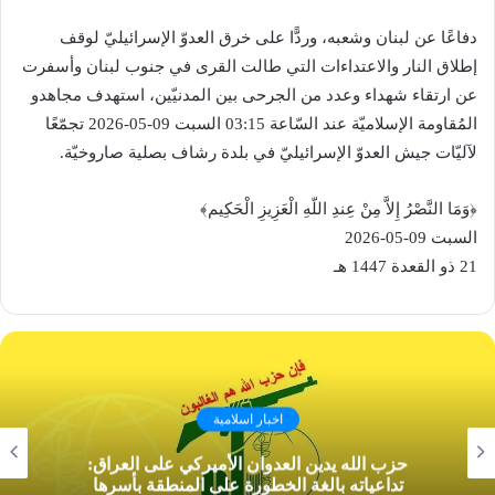
دفاعًا عن لبنان وشعبه، وردًّا على خرق العدوّ الإسرائيليّ لوقف
إطلاق النار والاعتداءات التي طالت القرى في جنوب لبنان وأسفرت
عن ارتقاء شهداء وعدد من الجرحى بين المدنيّين، استهدف مجاهدو
المُقاومة الإسلاميّة عند السّاعة 03:15 السبت 09-05-2026 تجمّعًا
لآليّات جيش العدوّ الإسرائيليّ في بلدة رشاف بصلية صاروخيّة.
﴿وَمَا النَّصْرُ إِلاَّ مِنْ عِندِ اللّهِ الْعَزِيزِ الْحَكِيم﴾‏
السبت 09-05-2026‏
21 ذو القعدة 1447 هـ
اخبار اسلامية
حزب الله يدين العدوان الأميركي على العراق:
تداعياته بالغة الخطورة على المنطقة بأسرها