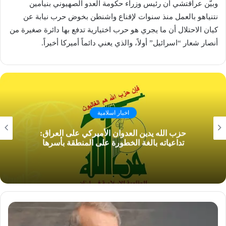
وبيّن عراقتشي أن رئيس وزراء حكومة العدو الصهيوني بنيامين
نتنياهو بالعمل منذ سنوات لإقناع واشنطن بخوض حرب نيابة عن
كيان الاحتلال أن ما يجري هو حرب اختيارية تدفع بها دائرة صغيرة من
أنصار شعار “اسرائيل” أولاً، والذي يعني دائماً أميركا أخيراً.
اخبار اسلامية
حزب الله يدين العدوان الأميركي على العراق:
تداعياته بالغة الخطورة على المنطقة بأسرها