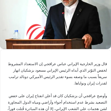
قال وزير الخارجية الإيراني عباس عراقجي إن الاستعداد المشروط
لخفض التوّتر الذي أبداه الرئيس الإيراني مسعود بزشكيان انهار
سريعاً بسبب ما وصفه بسوء تقدير الرئيس الأميركي دونالد ترامب
لقدرات إيران ونواياها.
وأوضح عراقجي أن بزشكيان كان قد أعلن انفتاح إيران على خفض
التصعيد بشرط عدم استخدام أجواء وأراضي ومياه الدول المجاورة
لشن هجمات على الشعب الإيراني، إلا أن هذه المبادرة قُتلت فوراً،