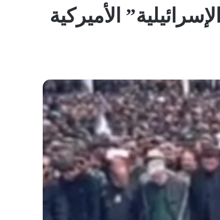
المظلم
إسرائيلية” الأميركية