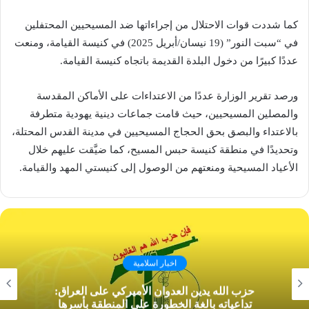
كما شددت قوات الاحتلال من إجراءاتها ضد المسيحيين المحتفلين
في “سبت النور” (19 نيسان/أبريل 2025) في كنيسة القيامة، ومنعت
عددًا كبيرًا من دخول البلدة القديمة باتجاه كنيسة القيامة.
ورصد تقرير الوزارة عددًا من الاعتداءات على الأماكن المقدسة
والمصلين المسيحيين، حيث قامت جماعات دينية يهودية متطرفة
بالاعتداء والبصق بحق الحجاج المسيحيين في مدينة القدس المحتلة،
وتحديدًا في منطقة كنيسة حبس المسيح، كما ضيَّقت عليهم خلال
الأعياد المسيحية ومنعتهم من الوصول إلى كنيستي المهد والقيامة.
اخبار اسلامية
حزب الله يدين العدوان الأميركي على العراق:
تداعياته بالغة الخطورة على المنطقة بأسرها