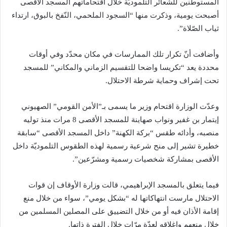
المستوطنين للشعائر التلموديّة خلال اقتحاماتهم المسجد الأقصى
أصبحت يومية، وذكرت منها “السجود الملحمي، النّفخ بالبوق، ارتداء
ثياب الصّلاة”.
وأضافت أنّ تكرار تلك الممارسات في مكان محدّد وفي أوقات
محددة يعد “تكريسا واضحا للتقسيم الزماني والمكاني” للمسجد
تحت إشراف وحماية شرطة الاحتلال.
وعدّت الوزارة اقتحام وزير ما يسمى بـ”الأمن القومي” الصهيوني
إيتمار بن غفير ونواب صهاينة للمسجد الأقصى 8 مرات منذ توليه
منصبه، وأدائه طقس “بركة الكهنة” داخل المسجد الأقصى “سابقة
خطيرة تشير إلى منح شرعية رسمية لهذه الطقوس التلموديّة داخل
الأقصى بمشاركة شخصيات رسمية ومشرّعين”.
فيما يتعلق بالمسجد الإبراهيمي، قالت وزارة الأوقاف إن قوات
الاحتلال مارست انتهاكاتها له “بشكل يومي”، سواء من خلال منع
إقامة الأذان فيه أو من خلال التضييق على المصلين المسلمين من
خلال منعهم وإغلاقه لعدّة مرّات خلال الفترة ذاتها.