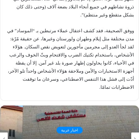
ذروة نشاطهم في جميع أنحاء البلاد بضعة آلاف (وحتى ذلك كان
بشكل متقطع وغير منتظم)”.
ووفق الصحيفة، فقد كشف اعتقال عملاء مرتبطين بـ “الموساد” في
مدن مختلفة مثل إيلام وطهران ولورستان وغيرها، عن حقيقة مُرّة:
لقد لجأ العدو إلى مجرمين مأجورين لتعويض نقص السكان. هؤلاء
الأشخاص، باستخدام تكتيك الضرب والاقتحام وبثّ الخوف والرعب
في الأحياء، كانوا يحاولون إظهار صورة بلد غير آمن. إلا أن يقظة
أجهزة الاستخبارات والأمن وملاحقة هؤلاء الأشخاص واحداً تلو الآخر،
أدّت إلى فشل هذا التنفس الاصطناعي، وسرعان ما توقفت
الاضطرابات تمامًا.
اخبار عربية