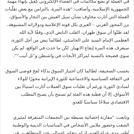
في العملة أو بضع مكالمات في الفضاء الإلكتروني كفيل بإنهاء مهمة
الجمهورية الإسلامية، وأضافت: “هذه المرة، بالتزامن مع بعض تقلّبات
العملة التي أثارت مخاوف بشأن سبل العيش بين التجار والأسواق،
برز المحور الغربي – العبري بكل قوته الإعلامية ودولاراته المشبوهة..
لقد ظنّوا أن سوق طهران، القلب النابض الذي، وفقًا لآية الله
العظمى الإمام السيد علي الخامنئي، لطالما نبض من أجل الثورة،
سيعزف هذه المرة إيقاع الانهيار. لكن ما حدث في الواقع، لم يكن
سوى فضيحة بالنسبة لمراكز الأبحاث في واشنطن و”تل أبيب””.
بحسب الصحيفة، لطالما كان اجتياز السوق بذكاء لفخ فوضى السوق
في الثقافة السياسية والاجتماعية للثورة الإيرانية محورًا للولاء
لمبادئ الثورة. ورغم أن تقلبات سوق العملات أثارت استياءً بين
الأسواق، إلا أن فطنة هذه الفئة لم تسمح بأن يصبح المطلب
الاقتصادي سلاحًا سياسيًا للعدو.
وتابعت: “مقارنة إحصائية بسيطة بين التجمعات المتفرقة لمثيري
الشغب وحضور ملايين الأشخاص في المناسبات الدينية والوطنية
تُظهر مدى عزلة العدو، إذ لم يتجاوز إجمالي عدد المتظاهرين في