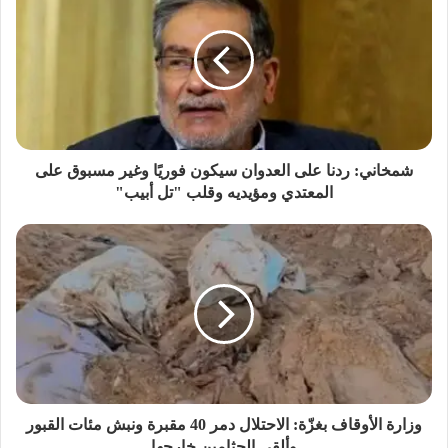
شمخاني: ردنا على العدوان سيكون فوريًا وغير مسبوق على
المعتدي ومؤيديه وقلب "تل أبيب"
وزارة الأوقاف بغزّة: الاحتلال دمر 40 مقبرة ونبش مئات القبور
وألقى الجثامين خارجها