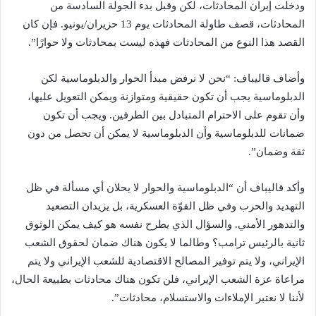
ودخلت إيران المحادثات، لكن وقبل بدء الجولة السادسة من
المحادثات، قصف طاولة المحادثات يوم 13 حزيران/يونيو. فإن كان
القصد هذا النوع من المحادثات فهذه ليست بمحادثات ولا حوارًا”.
وأضاف قاليباف: “نحن لا نرفض مبدأ الحوار والدبلوماسية لكن
الدبلوماسية يجب أن تكون حقيقية ومتوازنة ويمكن التعويل عليها،
وأن تقوم على الاحترام المتبادل بين الطرفين. ويجب أن تكون
ضمانات للدبلوماسية وأن الدبلوماسية لا يمكن أن تحصل من دون
ثقة وضمان”.
وأكد قاليباف أن “الدبلوماسية والحوار لا يحلان أي مسألة في ظل
التهديد والحرب وفي ظل القوّة العسكرية، بل يزيدان التصعيد
والتدهور الأمني. والسؤال الذي يطرح نفسه هو كيف يمكن الوثوق
ثانية بالرئيس ترامب؟ وطالما لا يكون هناك ضمان لحقوق الشعب
الإيراني، ولا يتم توفير المصالح الاقتصادية للشعب الإيراني ولا يتم
مراعاة عزة الشعب الإيراني، فلن تكون هناك محادثات بطبيعة الحال،
لأننا لا نعتبر الإملاءات والاستسلام، محادثات”.