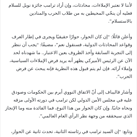
لأننا لا نعتبر الإملاءات، محادثات، وإن أراد ترامب جائزة نوبل للسلام
فعليه أن ينحّي المحيطين به من طلاب الحرب والمنادين
بالاستسلام”.
وأعلن قائلًا: “إن كان الحوار، حوارًا حقيقيًا ويجرى في إطار العرف
وقواعد المحادثات الدولية، فسنقول نعم”، مضيفًا: “يجب أن ننظر
إلى التجربة السابقة وأخذ الظروف بعين الاعتبار.. ما شهدناه لحد
الآن عن الرئيس الأميركي يظهر أنه يريد فرض الإملاءات السياسية،
وإملاء آرائه. فإن لم يتم قبول هذه النظرية فإنه يبحث عن فرض
الحرب”.
وأشار قاليباف إلى أنّ الاتفاق النووي أبرم بين الحكومات وصودق
عليه في مجلس الأمن الدولي لكن ترامب في دورته الأولى مزقه
ونحاه جانبًا. وإن كان الحوار من هذا النوع، فما الفائدة منه وما الإنجاز
الذي سيحققه من وجهة نظر الرأي العام العالمي”.
وتابع: “إن السيد ترامب في رئاسته الثانية، تحدث ثانية عن الحوار،