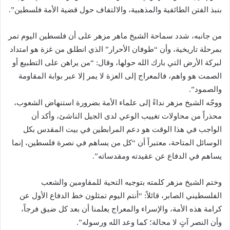
بنبذ الفتن الطائفية والمذهبية، والالتفاف حول قضية الأمة فلسطين”.
من جانبه، شدد سماحة الشيخ ماهر مزهر على أن فلسطين اليوم تمر
بمرحلة تاريخية، وأن “طوفان الأحرار” الذي انطلق من غزة هو امتداد
لبركة الأرض التي بارك الله حولها، وقال: “من يراهن على التطبيع أو
الصمت هو واهم، فالمعراج إلى العزة لا يمر إلا عبر بوابة المقاومة
والصمود”.
ووجّه الشيخ مزهر نداءً إلى علماء الأمة بضرورة استنهاض الشعوب،
محذراً من محاولات تغييب الوعي لدى الجيل الناشئ، وأكد أن
الواجب في هذا الوقت هو دعم المرابطين في بيت المقدس بكل
الوسائل المتاحة، معتبراً أن “كل من يساهم في نصرة فلسطين، إنما
يساهم في الدفاع عن عقيدته ومقدساته”.
وختم الشيخ مزهر كلمته بتوجيه التحية للمقاومين والشعب
الفلسطيني الصابر، قائلاً: “أنتم اليوم تمثلون خط الدفاع الأول عن
كرامة هذه الأمة، والإسراء والمعراج يعلمنا أن بعد كل ضيق فرجاً،
وأن النصر آتٍ لا محالة؛ كما وعد الله ورسوله”.