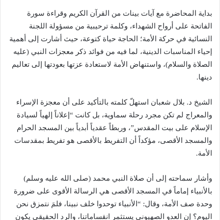
بداية المحاضرة مع آيات بينات من القرآن الكريم وقراءة سورة
الفاتحة على أرواح الشهداء، وكلمة ترحيبية من مسؤولة اللجنة
النسائية في حركة الأمة؛ الحاجة حياة كتوعة، حيث أشارت إلى أهمية
إحياء المناسبات الدينية، لما فيه من فوائد ذكر معجزات النبي (عليه
الصلاة والسلام)، واستنهاض الأمة لاستعادة عزتها بعودتها إلى تعاليم
دينها.
الشيخ د. بلال شعبان استهلّ كلمته بالتأكيد على أن معجزة الإسراء
والمعراج لم تكن مجرد رحلة سماوية، بل كانت “إعلاناً إلهياً لسيادة
الإسلام على بيت المقدس”، وربطاً عقدياً أبدياً بين المسجد الحرام
والمسجد الأقصى، مؤكداً أن التفريط بالأقصى هو تفريط بمقدسات
الأمة.
وأشار سماحته إلى أن صلاة النبي محمد (صلى الله عليه وسلم)
بالأنبياء إماماً في المسجد الأقصى هي الرسالة الأقوى على ضرورة
وحدة صف الأمة، وقال: “الأنبياء توحدوا خلف نبينا، فلمَ نتمزق نحن
اليوم؟ إن العدو الصهيوني يستثمر انقساماتنا، والرد الحقيقي يكون