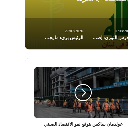
27/07/2026
01/08/2
الحرس الثوري: إصابة ناقلتي نفط مخالفتين وإجبارهما على التوقف في مضيق هرمز
الرئيس بري: ما يجري في “المناطق التجريبية” يؤكد مخاوفنا.. ومتمسّك برفض أي تفاوض مباشر
غولدمان ساكس يتوقع نمو الاقتصاد الصيني