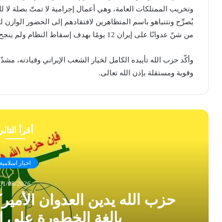
وتخريب الممتلكات ‏العامة، وهي أعمال إجرامية لا تمتّ بصلة لا ل
يُصرِّح ‏ونتنياهو باسم المتظاهرين لافتقادهم إلى الحضور الوازن ل
من ‏شنّ عدوانًا على إيران 12 يومًا بهدف إسقاط النظام ولم ينجح، بل انكشف وفشل فشلاً ذريعًا. ‏
وأكّد حزب الله تأييده الكامل لخيار ‏الشعب الإيراني وقيادته، مشدّد
وقوية ومستقلة بإذن الله تعالى.
أقرأ التال
اخبار اسلامية
01/08/2026
حزب الله يدين العدوان الأمير
بالغة الخطورة على ا