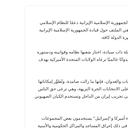
هورية الإسلامية الإيرانية دعمًا للنظام الإسلامي
 الملتف حول قيادة الجمهورية الإسلامية الإيرانية
ة الدولة كافة.
قلة ذات سيادة، اختار شعبها نظامه وقوانينه ودستوره
رًا إلى أنها ومنذ انتصار ثورتها عام 1979 ‏تواجه عدوانًا عالميًا ترعاه الولايات المتحدة الأميركية بهدف
والعدوان، فإنها ما زالت صامدة، وتُطوِّر إمكاناتها
لى الانتخابات الحرة النزيهة، وهي ترعى حق الناس
على تخريب إيران من الداخل وتستخدم الكيان الصهيوني
ملاء أميركا و”إسرائيل” يستخدمون بعض المجموعات
 في ذلك إحراق المساجد والمراكز الحكومية والأمنية