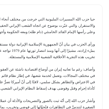
حيا حزب الله المسيرات المليونية التي خرجت من مختلف أنحاء الجم
والاستقرار، والتي عبّرت بوضوح عن اتجاه الشعب الإيراني الحقيقي
وعلى رأسها الإمام القائد الخامنئي (دام ظله) ومعه الحكومة وأجهز
ورأى الحزب في بيان أنّ الجمهورية الإسلامية الإيرانية دولة مست
بملء إرادته، مشي
تخريب هذه التجربة الأخلاقية الشعبية الإسلامية والمستقلة. ‏
وأضاف: رغم ما تعانيه إيران من أوضاع اقتصادية ناشئة عن العقوبات 
في مختلف المجالات، ‏وتعمل لخدمة شعبها، في إطار نظام قائم ع
في الاعتراض والتظاهر بشكل سلمي، لافتًا إلى أنّ أميركا تصرُّ 
كأداة إجرام وقتل وفوضى بهدف إسقاط النظام ‏الإيراني الشعبي. ‏
وأشار حزب الله إلى أنّه ثبت بالصور والتصريحات والأدلة أن ع
الصغيرة لتندسَّ في ‏التظاهرات فتُحوِّلها إلى فوضى وتخريب، بما