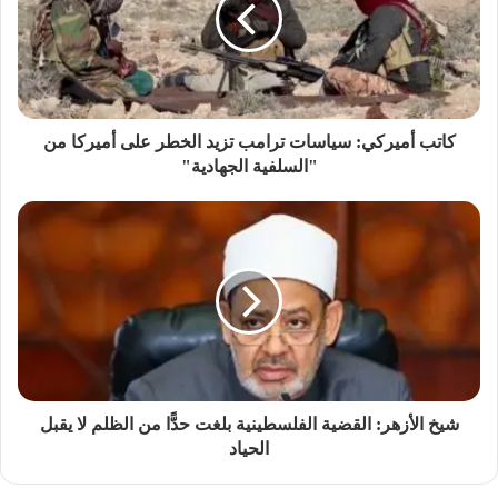
كاتب أميركي: سياسات ترامب تزيد الخطر على أميركا من
"السلفية الجهادية"
شيخ الأزهر: القضية الفلسطينية بلغت حدًّا من الظلم لا يقبل
الحياد