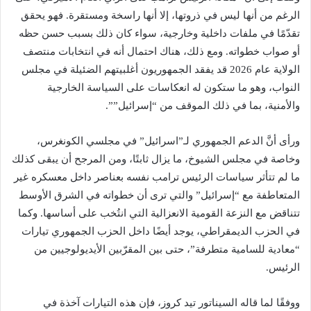
الرغم من أنها ليس في ذروتها، إلا أنها راسخة ومستقرة. فهو يحقق
تقدّمًا في ملفات داخلية وخارجية، سواء كان ذلك بسبب حسن حظه
أو صواب خطواته. ومع ذلك، هناك احتمال أنه في انتخابات منتصف
الولاية عام 2026 قد يفقد الجمهوريون أغلبيتهم الضئيلة في مجلس
النواب، وهو ما ستكون له انعكاسات على السياسة الخارجية
والأمنية، بما في ذلك الموقف من “إسرائيل””.
ورأى أنَّ الدعم الجمهوري لـ”اسرائيل” في مجلسي الكونغرس،
وخاصة في مجلس الشيوخ، ما يزال ثابتًا، ومن المرجح أن يبقى كذلك
ما لم تتأثر سياسات الرئيس ترامب نفسه بعناصر داخل معسكره غير
المتعاطفة مع “إسرائيل” والتي ترى أن خطواته في الشرق الأوسط
تتناقض مع النزعة القومية الانعزالية التي انتُخب على أساسها. وكما
في الحزب الديمقراطي، يوجد أيضًا داخل الحزب الجمهوري تيارات
“معادية للسامية متطرفة”، حتى بين المقرّبين الأيديولوجيين من
الرئيس.
ووفقًا لما قاله السيناتور تيد كروز، فإن هذه التيارات آخذة في