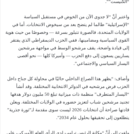
“الكنيست””.
واعتبر أنَّ “لا جدوى الآن من الخوض في مستقبل السياسة
“الإسرائيلية” طالما لم يتضح بعد من سيخوض الانتخابات. أما في
الولايات المتحدة، فالصورة تتبلور بسرعة — وخصوصًا من حيث هوية
القوى السياسية ومضامينها، ففي الحزب الديمقراطي الذي يفتقر
إلى قيادة واضحة، يقف مرشحو الوسط في مواجهة مرشحين
يساريين يسعون إلى دفع الحزب — وأميركا كلها — نحو أقصى
اليسار السياسي والاجتماعي”.
وأضاف: “يظهر هذا الصراع الداخلي حاليًا في محاولة كل جناح داخل
الحزب فرض مرشحيه في الدوائر الانتخابية المختلفة. وقد أنشأ
“اليسار المتطرف” منظمة ذات ميزانية تبلغ 50 مليون دولار هدفها
تجنيد مرشحين شباب لتعزيز حضوره في الولايات المختلفة. ويعلن
قادتها صراحة أن انتخابات 2026 ليست سوى مقدمة لـ”ثورة جذرية”
يتطلعون إلى تحقيقها بحلول عام 2034″.
ولفت إلى أنَّ “مكانة الرئيس ترامب لدى الرأي العام الأميركي، على