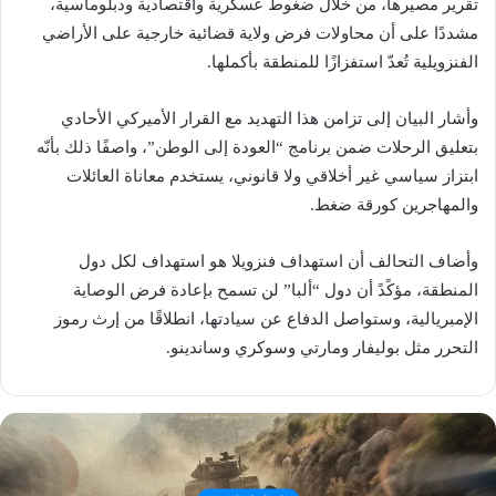
تقرير مصيرها، من خلال ضغوط عسكرية واقتصادية ودبلوماسية،
مشددًا على أن محاولات فرض ولاية قضائية خارجية على الأراضي
الفنزويلية تُعدّ استفزازًا للمنطقة بأكملها.
وأشار البيان إلى تزامن هذا التهديد مع القرار الأميركي الأحادي
بتعليق الرحلات ضمن برنامج “العودة إلى الوطن”، واصفًا ذلك بأنّه
ابتزاز سياسي غير أخلاقي ولا قانوني، يستخدم معاناة العائلات
والمهاجرين كورقة ضغط.
وأضاف التحالف أن استهداف فنزويلا هو استهداف لكل دول
المنطقة، مؤكًدً أن دول “ألبا” لن تسمح بإعادة فرض الوصاية
الإمبريالية، وستواصل الدفاع عن سيادتها، انطلاقًا من إرث رموز
التحرر مثل بوليفار ومارتي وسوكري وساندينو.