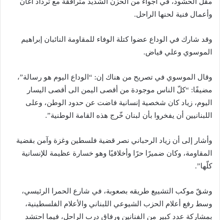
مقل الحشود، في أجواء من الحزن الشديد مترافقة مع ترداد أغان
وأعمال فنية لحنها الراحل.
وقد شارك في الوداع عضوا كتلة الوفاء للمقاومة النائبان إبراهيم
الموسوي وعلي فياض.
وقال الموسوي في تصريح من هناك إن: “الوداع اليوم هو رسالة”،
مضيفًا: “كلّ الناس موجودة من أقصى اليمن الى أقصى اليسار
اليوم، زياد كان شخصية إنسانية فاضت عن حدود الوطن، وعلى
اللبنانيين أن يفخروا بأن لبنان خّرج هذه القامة الوطنية”.
وأشار إلى أن زياد الرحباني نصر قضية فلسطين وغزة وآمن بقضية
المقاومة، وكان ضميرًا حرًا وأخلاقيًا وهو خسارة عظيمة للإنسانية
كلّها”.
وشقّ موكب التشييع طريقه بصعوبة، في شارع الحمرا الرئيسي،
وسط رفع أعلام الحزب الشيوعي اللبناني والأعلام الفلسطينية،
بمشاركة عدد كبير من الفنانين ورفاق درب الراحل، فيما احتشد