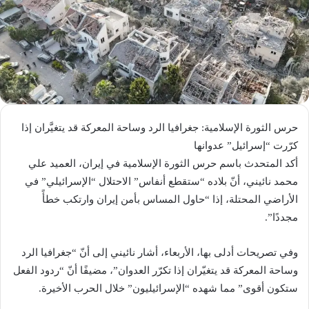
حرس الثورة الإسلامية: جغرافيا الرد وساحة المعركة قد يتغيَّران إذا
كرّرت “إسرائيل” عدوانها
أكد المتحدث باسم حرس الثورة الإسلامية في إيران، العميد علي
محمد نائيني، أنّ بلاده “ستقطع أنفاس” الاحتلال “الإسرائيلي” في
الأراضي المحتلة، إذا “حاول المساس بأمن إيران وارتكب خطأً
مجددًا”.
وفي تصريحات أدلى بها، الأربعاء، أشار نائيني إلى أنّ “جغرافيا الرد
وساحة المعركة قد يتغيّران إذا تكرّر العدوان”، مضيفًا أنّ “ردود الفعل
ستكون أقوى” مما شهده “الإسرائيليون” خلال الحرب الأخيرة.