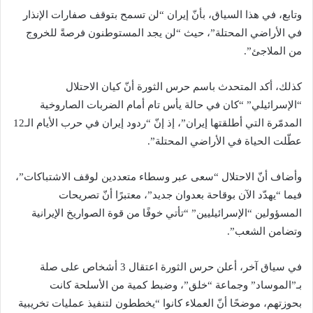
وتابع، في هذا السياق، بأنّ إيران “لن تسمح بتوقف صفارات الإنذار
في الأراضي المحتلة”، حيث “لن يجد المستوطنون فرصةً للخروج
من الملاجئ”.
كذلك، أكد المتحدث باسم حرس الثورة أنّ كيان الاحتلال
“الإسرائيلي” “كان في حالة يأس تام أمام الضربات الصاروخية
المدمّرة التي أطلقتها إيران”، إذ إنّ “ردود إيران في حرب الأيام الـ12
عطّلت الحياة في الأراضي المحتلة”.
وأضاف أنّ الاحتلال “سعى عبر وسطاء متعددين لوقف الاشتباكات”،
فيما “يهدّد الآن بوقاحة بعدوان جديد”، معتبرًا أنّ تصريحات
المسؤولين “الإسرائيليين” “تأتي خوفًا من قوة الصواريخ الإيرانية
وتضامن الشعب”.
في سياق آخر، أعلن حرس الثورة اعتقال 3 أشخاص على صلة
بـ”الموساد” وجماعة “خلق”، وضبط كمية من الأسلحة كانت
بحوزتهم، موضحًا أنّ العملاء كانوا “يخططون لتنفيذ عمليات تخريبية