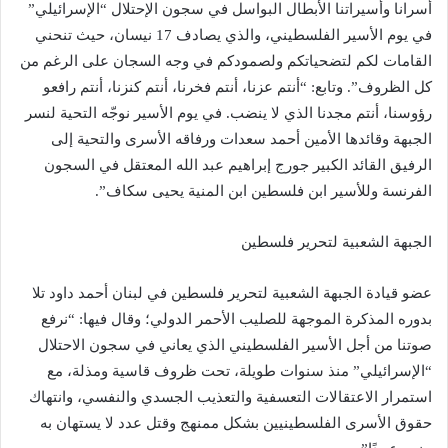
أسرانا وأسيراتنا الأبطال البواسل في سجون الإحتلال “الإسرائيلي”
في يوم الأسير الفلسطيني، والذي يصادف 17 نيسان، حيث تنحني
القامات لكم ‏‎لتضحياتكم ولصمودكم في وجه السجان على الرغم من
كل الظروف”. وتابع: “‏‎أنتم عزنا، أنتم فخرنا، أنتم كنزنا، أنتم رافعو
رؤوسنا، أنتم مجدنا الذي لا ينضب. في يوم الأسير نوجّه التحية لنسر
الجبهة وقائدها الأمين أحمد سعدات ورفاقه الأسرى والتحية إلى
الرفيق القائد الكبير جورج إبراهيم عبد الله المعتقل في السجون
الفرنسة وللأسير ابن فلسطين ابن المنية يحيى سكاف”.
الجبهة الشعبية لتحرير فلسطين
‏‎عضو قيادة الجبهة الشعبية لتحرير فلسطين في لبنان أحمد داود تلا
بدوره المذكرة الموجهة للصليب الأحمر الدولي؛ وقال فيها: “نرفع
صوتنا من أجل الأسير الفلسطيني الذي يعاني في سجون الاحتلال
“الإسرائيلي” منذ سنوات طويلة، تحت ظروف قاسية ومذلة، مع
استمرار الاعتقالات التعسفية والتعذيب الجسدي والنفسي، وانتهاك
حقوق الأسرى الفلسطينيين بشكل ممنهج وقتل عدد لا يستهان به