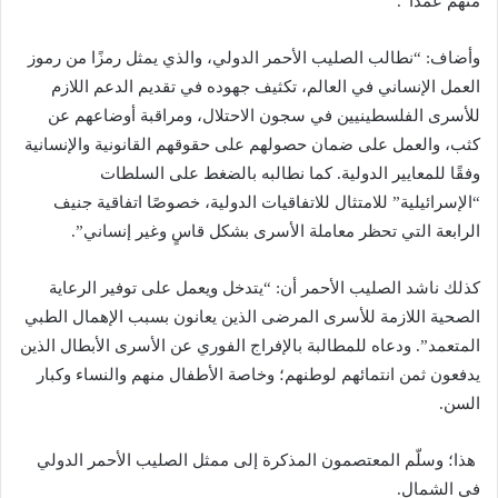
منهم عمدًا”.
وأضاف: “نطالب الصليب الأحمر الدولي، والذي يمثل رمزًا من رموز
العمل الإنساني في العالم، تكثيف جهوده في تقديم الدعم اللازم
للأسرى الفلسطينيين في سجون الاحتلال، ومراقبة أوضاعهم عن
كثب، والعمل على ضمان حصولهم على حقوقهم القانونية والإنسانية
وفقًا للمعايير الدولية. كما نطالبه بالضغط على السلطات
“الإسرائيلية” للامتثال للاتفاقيات الدولية، خصوصًا اتفاقية جنيف
الرابعة التي تحظر معاملة الأسرى بشكل قاسٍ وغير إنساني”.
كذلك ناشد الصليب الأحمر أن: “يتدخل ويعمل على توفير الرعاية
الصحية اللازمة للأسرى المرضى الذين يعانون بسبب الإهمال الطبي
المتعمد”. ودعاه للمطالبة بالإفراج الفوري عن الأسرى الأبطال الذين
يدفعون ثمن انتمائهم لوطنهم؛ وخاصة الأطفال منهم والنساء وكبار
السن.
‏‎ هذا؛ وسلّم المعتصمون المذكرة إلى ممثل الصليب الأحمر الدولي
في الشمال.