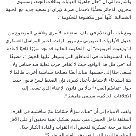
وأشارت إلى أن “حال جاهزيّة الدبابات وناقلات الجند، ومستوى
مخزون الذخائر تحسُّبًا لاحتمال ضربة لإيران أو تصعيد جديد مع الجبهة
الشمالية، كلّها أمور مكشوفة للحكومة”.
ومع غياب أي تقدّم في ملف استعادة الأسرى وتلاشي الموضوع من
جدول الأولويات الصهيوني مع مرور الوقت، اعتبر المراسل العسكري
لـ”يديعوت أحرونوت” أن “الحكومة الحالية قد تجد مبرّرًا كافيًا لإعادة
بناء المستوطنات في المناطق التي يسيطر عليها الجيش”، مضيفًا
أنه “في ظل هذا الواقع، حيث لا تُخاض حرب فعلية ضد حماس ولا
يُسعَى حقًا إلى حسمها، هناك أيضًا مصلحة سياسية أخرى: طالما لا
يتمّ استدعاء الاحتياط بأعداد كبيرة، فإن الضغط لسنّ قانون جديد
حول “تقاسُم العبء” بدلًا من قانون الإعفاء الذي تسعى إليه
الائتلافات الحاكمة، سيبقى هامشيًا”.
ولفت الانتباه إلى أن “هناك سؤالًا حسّاسًا تتمّ مناقشته في الغرف
المغلقة داخل الجيش: متى سيتم تشكيل لجنة تحقيق أو على الأقل
لجنة مراجعة عسكرية لفحص أداء القوات والقادة الكبار خلال
المناورة البرية التي انتهت في العام الماضي؟”.