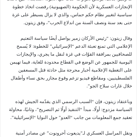
الإنجازات العسكرية لأن الحكومة (الصهيونية) رفضت اتخاذ خطوة
سياسية لتغيير نظام حكم حماس، والذي لا يزال يسيطر على غزة
حتى بعد سنة ونصف السنة من اندلاع الحرب”، وفق زيتون.
وقال زيتون: “رئيس الأركان زمير يواصل أيضًا سياسة التعتيم
الإعلامي التي تمنع تعبئة الدعم “الإسرائيلي” للخطوة: لا يُسمح
للصحافيين بمرافقة القوّات في غزة لنقل ما يجري، والإيجازات
اليومية للجمهور عن الوضع في القطاع محدودة للغاية، فيما تهيمن
على التغطية الإعلامية أخبار محرجة مثل حادثة قتل المسعفين
الفلسطينيين، ومقاطع فيديو تزعم وقوع مجازر بحق نساء وأطفال
خلال غارات سلاح الجو”.
وباعتقاد زيتون، فإن “السبب الرسمي الذي يقدّمه الجيش لهذه
السياسة مزدوج: أولًا، مبدأ “التنفيذ أولًا ثم التصريح”، وثانيًا، محاولة
تعقيد جمع المعلومات من جانب “العدو” حول النوايا “الإسرائيلية”.
ونقل المراسل العسكري لـ”يديعوت أحرونوت” عن مصادر أمنية