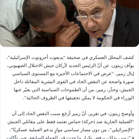
كشف المحلل العسكري في صحيفة “يديعوت أحرونوت الإسرائيلية”،
يوآف زيتون، عن أنّ الرئيس الجديد لأركان جيش الاحتلال الصهيوني،
إيال زمير، “عرض في الاجتماعات الأخيرة مع المستوى السياسي
صورة واضحة عن النقص الحاد في القوى البشرية المقاتلة داخل
الجيش، وحذّر، زمير، من أن الطموحات السياسية التي يعبّر عنها
الوزراء في الحكومة لا يمكن تحقيقها في الظروف الحالية”.
وأوضح زيتون، في تقرير، أنّ زمير أرجَع سبب النقص الحاد إلى أن
“العملية الجارية ضد (حركة) حماس تعتمد فقط على مقاتلي الجيش
“الإسرائيلي”، من دون مسار سياسي موازٍ يدعم العملية عسكريًا”،
فـ”زمير، بذلك، يرفض تكرار ما حدث في الجولة السابقة، حين تآكلت