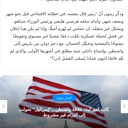
وذكّر زيتون أنّ “زمير قال بنفسه، في خطابه الافتتاحي قبل نحو شهر
ونصف شهر، وأمام سلفه هرتسي هليفي ورئيس الوزراء نتنياهو،
وبشكل غير متعمَّد، إن حماس لم تُهزم أصلًا، وإذا لم يكن هذا إعلان
عن فشلٍ لحملة عسكرية تلقّت دعمًا شعبيًا غير مسبوق وتفويضًا
مفتوحًا بالتضحية وتحمُّل الخسائر، مع دعم دولي من باريس إلى
واشنطن، وإجماع داخلي شبه مطلق في أشهرها الأولى، والذي لم
يَعُد قائمًا اليوم، فماذا يُسمّى الفشل إذن؟”.
اخبار دولية
كاتبة أميركية: علاقة واشنطن بـ”إسرائيل” تحولت
إلى التزام غير مشروط