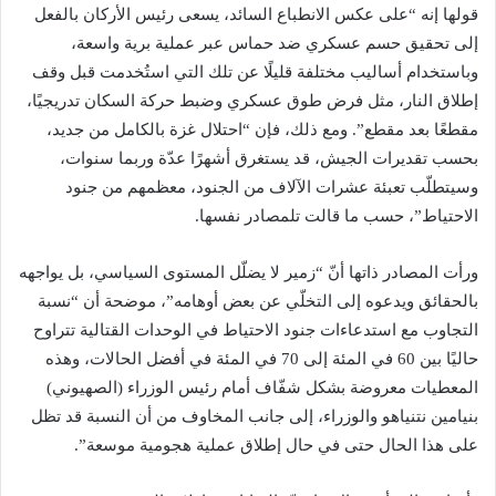
قولها إنه “على عكس الانطباع السائد، يسعى رئيس الأركان بالفعل
إلى تحقيق حسم عسكري ضد حماس عبر عملية برية واسعة،
وباستخدام أساليب مختلفة قليلًا عن تلك التي استُخدمت قبل وقف
إطلاق النار، مثل فرض طوق عسكري وضبط حركة السكان تدريجيًا،
مقطعًا بعد مقطع”. ومع ذلك، فإن “احتلال غزة بالكامل من جديد،
بحسب تقديرات الجيش، قد يستغرق أشهرًا عدّة وربما سنوات،
وسيتطلّب تعبئة عشرات الآلاف من الجنود، معظمهم من جنود
الاحتياط”، حسب ما قالت تلمصادر نفسها.
ورأت المصادر ذاتها أنّ “زمير لا يضلّل المستوى السياسي، بل يواجهه
بالحقائق ويدعوه إلى التخلّي عن بعض أوهامه”، موضحة أن “نسبة
التجاوب مع استدعاءات جنود الاحتياط في الوحدات القتالية تتراوح
حاليًا بين 60 في المئة إلى 70 في المئة في أفضل الحالات، وهذه
المعطيات معروضة بشكل شفّاف أمام رئيس الوزراء (الصهيوني)
بنيامين نتنياهو والوزراء، إلى جانب المخاوف من أن النسبة قد تظل
على هذا الحال حتى في حال إطلاق عملية هجومية موسعة”.