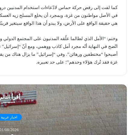
كما لفت إلى رفض حركة حماس لادّعاءات استخدام المدنيين دروع
في الأصل مواطنون من غزة، وبمجرد أن يخلع المسلح زيه العس
هي حقيقة الواقع على الأرض، ولا يبدو أن هذا الواقع سيتغير قريبًا”
وختم: “الأمل الذي لطالما علّقه المدنيون على المجتمع الدولي وا
اتّضح في النهاية أنّه مجرد أمل كاذب ووهمي، ومع أنّ “إسرائيل” ت
أصبحوا “مختطفين ورهائن”. وفي “إسرائيل” ما يزال هناك من يقا
غزة فقد تُرك هؤلاء وحدهم”؛ على حد تعبيره.
أقرأ التال
اخبار عربية
01/08/2026