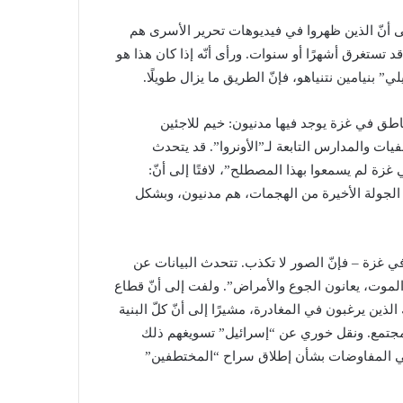
 أنّ الذين ظهروا في فيديوهات تحرير الأسرى هم
د تستغرق أشهرًا أو سنوات. ورأى أنّه إذا كان هذا هو
” بنيامين نتنياهو، فإنّ الطريق ما يزال طويلًا.
اطق في غزة يوجد فيها مدنيون: خيم للاجئين
ات والمدارس التابعة لـ”الأونروا”. قد يتحدث
ة لم يسمعوا بهذا المصطلح”، لافتًا إلى أنّ:
ي الجولة الأخيرة من الهجمات، هم مدنيون، وبشكل
 غزة – فإنّ الصور لا تكذب. تتحدث البيانات عن
لموت، يعانون الجوع والأمراض”. ولفت إلى أنّ قطاع
ين يرغبون في المغادرة، مشيرًا إلى أنّ كلّ البنية
والمجتمع. ونقل خوري عن “إسرائيل” تسويغهم ذلك
 في المفاوضات بشأن إطلاق سراح “المختطفين”