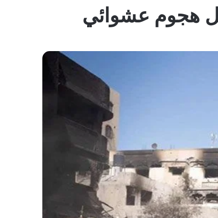
المظلم
بل هجوم عشوائي