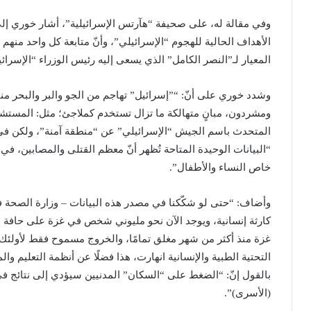
وفي مقالة له، على صحيفة “هآرتس الإسرائيلية”، أشار خوري إلى
الأهداف الحالية للهجوم “الإسرائيلي”، وأنّ متابعة كل واحد منهم ق
المعيار لـ”النصر الكامل” الذي يسعى إليه رئيس الوزراء “الإسرائيلي
وشدد خوري على أنّ: “”إسرائيل” تهاجم من الجو والبر والبحر من
ومشردون، مبانٍ متهالكة ما تزال تستخدم كملاجئ؛ مثل: المستشفي
المتحدث باسم الجيش “الإسرائيلي” عن “منطقة آمنة”، ولكن في غز
“البيانات الوحيدة المتاحة تُظهر أنّ معظم القتلى والمصابين، ف
خاص النساء والأطفال”.
وأضاف: “حتى لو شكّكنا في مصدر هذه البيانات – وزارة الصحة في
كارثة إنسانية، ويوجد الآن نحو مليوني شخص في غزة على حافة ا
غزة منذ أكثر من شهر مغلق تمامًا، والخروج مسموح فقط لأولئك الذ
التحتية الطبية والإنسانية انهارت، هذا فضلًا عن أنظمة التعليم 
بالقول إنّ: “الضغط على “السكان” المدنيين سيؤدي إلى نتائج
(الأسرى)”.