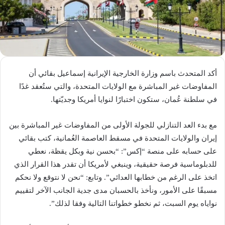
أكد المتحدث باسم وزارة الخارجية الإيرانية إسماعيل بقائي أن
المفاوضات غير المباشرة مع الولايات المتحدة، والتي ستُعقد غدًا
في سلطنة عُمان، ستكون اختبارًا لنوايا أمريكا وجديّتها.
مع بدء العد التنازلي للجولة الأولى من المفاوضات غير المباشرة بين
إيران والولايات المتحدة في مسقط العاصمة العُمانية، كتب بقائي
على حسابه على منصة “إكس”: “بحسن نية وبكل يقظة، نعطي
للدبلوماسية فرصة حقيقية، وينبغي لأمريكا أن تقدر هذا القرار الذي
اتخذ على الرغم من خطابها العدائي”. وتابع: “نحن لا نتوقع ولا نحكم
مسبقًا على الأمور، ونأخذ بالحسبان مدى جدية الجانب الآخر لتقييم
نواياه يوم السبت، ثم نخطو خطواتنا التالية وفقا لذلك”.