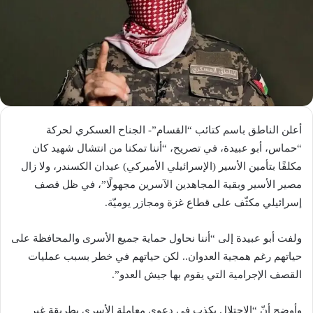
أعلن الناطق باسم كتائب “القسام”- الجناح العسكري لحركة
“حماس، أبو عبيدة، في تصريح، “أننا تمكنا من انتشال شهيد كان
مكلفًا بتأمين الأسير (الإسرائيلي الأميركي) عيدان الكسندر، ولا زال
مصير الأسير وبقية المجاهدين الآسرين مجهولًا”، في ظل قصف
إسرائيلي مكثّف على قطاع غزة ومجازر يوميّة.
ولفت أبو عبيدة إلى “أننا نحاول حماية جميع الأسرى والمحافظة على
حياتهم رغم همجية العدوان.. لكن حياتهم في خطر بسبب عمليات
القصف الإجرامية التي يقوم بها جيش العدو”.
وأوضح أنّ “الاحتلال يكذب في دعوى معاملة الأسرى بطريقة غير