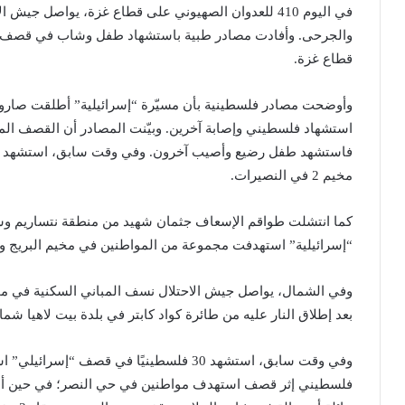
في اليوم 410 للعدوان الصهيوني على قطاع غزة، يواصل ج
والجرحى. وأفادت مصادر طبية باستشهاد طفل وشاب في قصف 
قطاع غزة.
وأوضحت مصادر فلسطينية بأن مسيّرة “إسرائيلية” أطلقت صاروخ
استشهاد فلسطيني وإصابة آخرين. وبيّنت المصادر أن القصف الم
مخيم 2 في النصيرات.
كما انتشلت طواقم الإسعاف جثمان شهيد من منطقة نتساريم وس
“إسرائيلية” استهدفت مجموعة من المواطنين في مخيم البريج و
وفي الشمال، يواصل جيش الاحتلال نسف المباني السكنية في م
بعد إطلاق النار عليه من طائرة كواد كابتر في بلدة بيت لاهيا ش
وفي وقت سابق، استشهد 30 فلسطينيًا في قصف