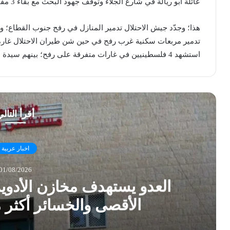
عائلة أبو ريالة في شارع الجلاء وتوقف جهود البحث مع بقاء 3 مفقودين تحت الأنقاض.
هذا؛ وجدّد جيش الاحتلال تدمير المنازل في رفح جنوب القطاع؛ 
تدمير مربعات سكنية غرب رفح في حين شن طيران الاحتلال غار
استشهد 4 فلسطينيين في غارات متفرقة على رفح؛ بينهم سيدة استشهدت برصاص دبابة غرب المدينة.
أقرأ التال
اخبار عربية
01/08/2026
العدو يستهدف مخازن الأدو
الأقصى والخسائر أكثر