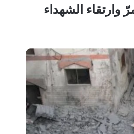
المظلم
رّ وارتقاء الشهداء