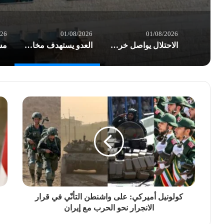
026
01/08/2026
01/08/2026
الاحتلال يواصل خرق الهدنة في غزة.. شهداء وعشرات الإصابات بغارات العدو
العدو يستهدف مخازن الأدوية في مستشفى شهداء الأقصى والخسائر أكثر من نصف مليون $
كولونيل أميركي: على واشنطن التأنّي في قرار
الانجرار نحو الحرب مع إيران