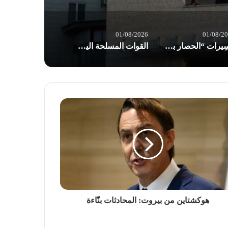
01/08/2026
01/08/2
مسِيرات “الحصار بالحصار والتصعيد بالتصعيد” في صنعاء: مستعدون لأثمان المعركة
القوات المسلحة اليمنية: إجبار 8 سفن نفطية للعدو السعودي على تغيير مسارها
هوكشتاين من بيروت: المحادثات بنّاءة