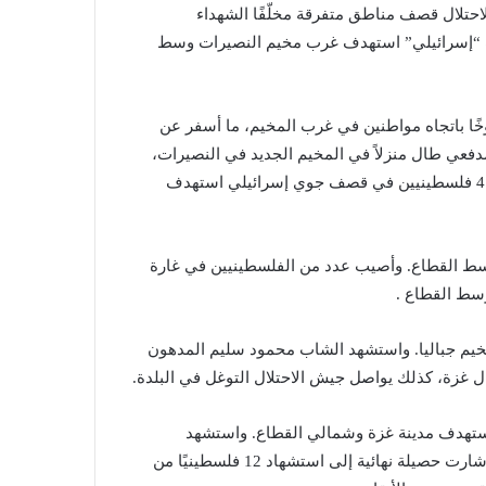
يش الاحتلال قصف مناطق متفرقة مخلّفًا الشهداء
“إسرائيلي” استهدف غرب مخيم النصيرات وسط
ًا باتجاه مواطنين في غرب المخيم، ما أسفر عن
دفعي طال منزلاً في المخيم الجديد في النصيرات،
فاستشهد طفل رضيع وأصيب آخرون. وفي وقت سابق، استشهد 4 فلسطينيين في قصف جوي إسرائيلي استهدف
ط القطاع. وأصيب عدد من الفلسطينيين في غارة
سط القطاع .
خيم جباليا. واستشهد الشاب محمود سليم المدهون
مال غزة، كذلك يواصل جيش الاحتلال التوغل في البلدة.
 “إسرائيلي” استهدف مدينة غزة وشمالي القطاع. واستشهد
فلسطيني إثر قصف استهدف مواطنين في حي النصر؛ في حين أشارت حصيلة نهائية إلى استشهاد 12 فلسطينيًا من