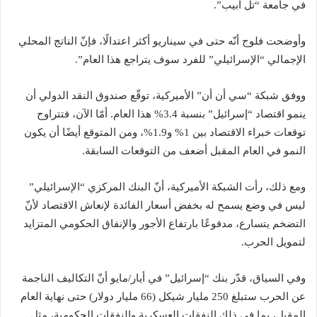
في جامعة “تل أبيب”.
وأوضحت فلوج أنّه حتى في سيناريو أكثر اعتدالًا، فإنّ الناتج المحلي
الإجمالي “الإسرائيلي” للفرد سوف يتراجع هذا العام”.
ووفق شبكة “سي أن أن” الأميركية، توقّع صندوق النقد الدولي أن
ينمو اقتصاد “إسرائيل” بنسبة 3.4% هذا العام. أمّا الآن، فتتراوح
توقعات خبراء الاقتصاد بين 1% و1.9%، ومن المتوقع أيضًا أن يكون
النمو في العام المقبل أضعف من التوقعات السابقة.
ومع ذلك، رأت الشبكة الأميركية، أنّ البنك المركزي “الإسرائيلي”
ليس في وضع يسمح له بخفض أسعار الفائدة لإنعاش الاقتصاد لأنّ
التضخم يتسارع، مدفوعًا بارتفاع الأجور والإنفاق الحكومي المتزايد
لتمويل الحرب.
وفي السياق، قدّر بنك “إسرائيل” في أيار/مايو أنّ التكاليف الناجمة
عن الحرب ستبلغ 250 مليار شيكل (66 مليار دولار) حتى نهاية العام
المقبل، بما في ذلك النفقات العسكرية والنفقات الحكومية، مثل