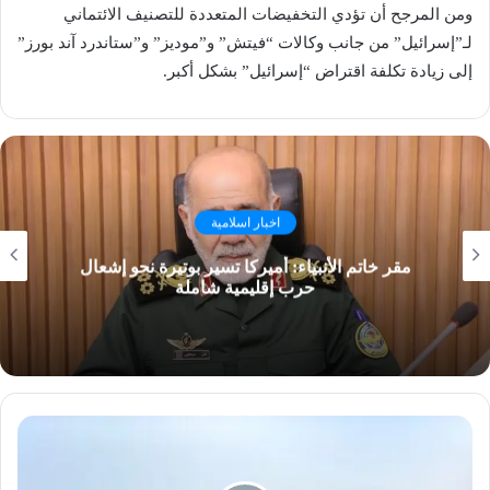
ومن المرجح أن تؤدي التخفيضات المتعددة للتصنيف الائتماني
لـ”إسرائيل” من جانب وكالات “فيتش” و”موديز” و”ستاندرد آند بورز”
إلى زيادة تكلفة اقتراض “إسرائيل” بشكل أكبر.
اخبار اسلامية
مقر خاتم الأنبياء: أميركا تسير بوتيرة نحو إشعال
حرب إقليمية شاملة