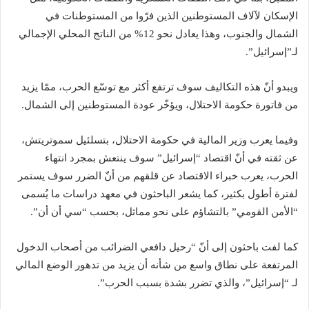
الإسكان لآلاف المستوطنين الذين فرّوا من المستوطنات في
الشمال والجنوب، وهذا يعادل نحو 12% من الناتج المحلي الإجمالي
لـ”إسرائيل”.
ويبدو أنّ هذه التكاليف سوف ترتفع أكثر مع توسّع الحرب، ممّا يزيد
من فاتورة حكومة الاحتلال، ويؤخّر عودة المستوطنين إلى الشمال.
وفيما يعرب وزير المالية في حكومة الاحتلال، بتسلئيل سموتريتش،
عن ثقته في أنّ اقتصاد “إسرائيل” سوف ينتعش بمجرد انتهاء
الحرب، يعرب خبراء الاقتصاد عن قلقهم من أنّ الضرر سوف يستمر
لفترة أطول بكثير، كما يشعر الباحثون في معهد دراسات ما يُسمى
“الأمن القومي” بالتشاؤم على نحو مماثل، بحسب “سي أن أن”.
كما لفت باحثون إلى أنّ “رحيل دافعي الضرائب من أصحاب الدخول
المرتفعة على نطاق واسع من شأنه أن يزيد من تدهور الوضع المالي
لـ “إسرائيل”، والذي تضرر بشدة بسبب الحرب”.