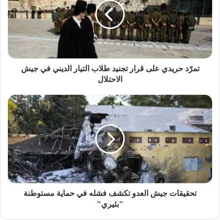
تمرّد حريدي على قرار تجنيد طلاب التيار الديني في جيش
الاحتلال
تحقيقات جيش العدو تكشف فشله في حماية مستوطنة
"بئيري"