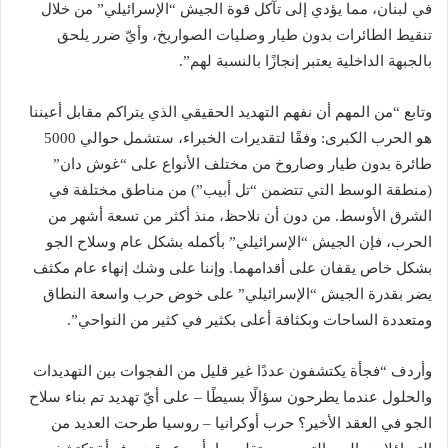
في لبنان، مما يؤدي إلى تآكل قوة الجيش “الإسرائيلي” من خلال
تنقيط الطائرات بدون طيار وصليات الصواريخ، وأيّ ضرر يلحق
بالجبهة الداخلية يعتبر إنجازًا بالنسبة لهم”.
وتابع “من المهم أن نفهم التهديد الحقيقي الذي يتراكم مقابل أعيننا
هو الحرب الكبرى: وفقًا لتقديرات الخبراء، ستشمل حوالي 5000
طائرة بدون طيار وصاروخ من مختلف الأنواع على “غوش دان”
(منطقة الوسط التي تتضمن “تل أبيب”) من مناطق مختلفة في
الشرق الأوسط. من دون أن نلاحظ، منذ أكثر من تسعة أشهر من
الحرب، فإن الجيش “الإسرائيلي” بأكمله بشكل عام وسلاح الجو
بشكل خاص يقفان على أقدامهما. وإننا على وشك إنهاء عام مكثف
يضر بقدرة الجيش “الإسرائيلي” على خوض حرب واسعة النطاق
ومتعددة الساحات وبكثافة أعلى بكثير في كثير من النواحي”.
وأردف “فجأة يكتشفون عددًا غير قليل من الفجوات بين التهديدات
والحلول عندما يطرحون سؤالًا بسيطًا – على أيّ تهديد تم بناء سلاح
الجو في العقد الأخير؟ حرب أوكرانيا – روسيا طرحت العديد من