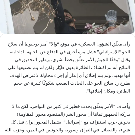
رأى معلّق الشؤون العسكرية في موقع “والا” أمير بوخبوط أن سلاح
الجو “الإسرائيلي” فشل مرة أخرى في الدفاع عن الجبهة الداخلية،
وقال “وفقًا للجيش الأمر تعلّق بخطأ بشري، ويظهر التحقيق في
النتائج أنه تم اكتشاف الطائرة بدون طيّار ولكن لم يتم تصنيفها على
أنها تهديد، ولم يتم إطلاق أي إنذار أو إجراء محاولة لاعتراض الهدف.
يطرح رد سلاح الجو على الحادث الصعب شكوكًا كبيرة عن حجم
الطائرة ومكان إطلاقها”.
وأضاف “الأمر يتعلّق بحدث خطير في كثير من النواحي، لكن ما لا
يدركه الجمهور تمامًا أن محور الشر (المقصود محور المقاومة)
يخوض حرب استنزاف مع “إسرائيل”. يشمل المحور إيران قبل كل
شيء، والفصائل في العراق وسورية والحوثيين في اليمن، وحزب الله