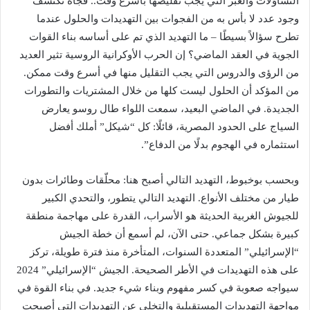
التساؤلات والعبر التي يجب تقليصها بأسرع وقت.. فجأة تكتشف
وجود عدد لا بأس به من الفجوات بين التهديدات والحلول عندما
تطرح سؤالاً بسيطًا – ما التهديد الذي تم على أساسه بناء القوات
الجوية في العقد الماضي؟ إن الحرب الأوكرانية الروسية تثير العديد
من الرؤى والدروس التي يجب التقليل منها في أسرع وقت ممكن.
من المؤكد أن الحلول ليست كلها من خلال المشتريات والتطورات
الجديدة. في الماضي البعيد، سمعت اللواء طال روسو يعارض
السياج على الحدود المصرية، قائلًا: كل “شيكل” أملك أفضل
استثماره في الهجوم بدلًا من الدفاع”.
وبحسب بوخبوط، التهديد التالي أصبح هنا: محلّقات وطائرات بدون
طيار من مختلف الأنواع. التهديد التالي يتطور، والتحدي الكبير
للجيوش الغربية الحديثة هو الأسراب، القدرة على مهاجمة منطقة
كبيرة بشكل جماعي. حتى الآن، لم أسمع أن خطة الجيش
“الإسرائيلي” المتعددة السنوات، المتأخرة منذ فترة طويلة، تركز
على هذه التهديدات في الأطر الصحيحة. الجيش “الإسرائيلي” 2024
سيواجه صعوبة في كسر مفهوم وبناء شيء جديد. في بناء القوة في
مواجهة التهديدات المستقبلية والتخلي عن التهديدات التي أصبحت