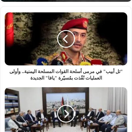
"تل أبيب" في مرمى أسلحة القوات المسلحة اليمنية.. وأولى
العمليات نُفّذت بمُسيّرة "يافا" الجديدة