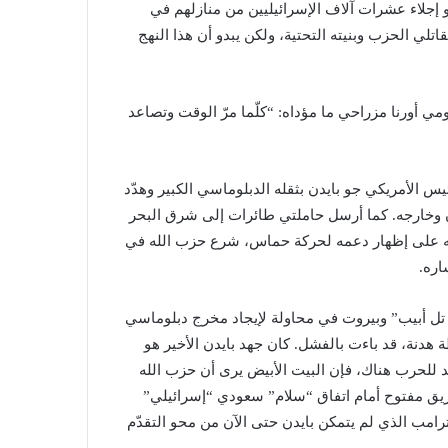
هو إجلاء عشرات آلاف الإسرائيليين من منازلهم في
ي الحزب وبنيته التحتية، ولكن يبدو أن هذا النهج
ومي أورنا مزراحي ما مؤداه: “كلّما مرّ الوقت وتصاعد
 الأمريكي جو بايدن بثقله الدبلوماسي الكبير وهدّد
ان وخارجه. كما أرسل حاملتي طائرات إلى شرق البحر
رصه على إظهار دعمه لحركة حماس، شرع حزب الله في
اره.
تل أبيب” وبيروت في محاولة لإيجاد مخرج دبلوماسي
هدنة، قد باءت بالفشل. كان جهد بايدن الأخير هو
د للحرب هناك، فإن البيت الأبيض يرى أن حزب الله
طريق مفتوح أمام اتفاق “سلام” سعودي “إسرائيلي”
رامب الذي لم يتمكن بايدن حتى الآن من محو التقدّم