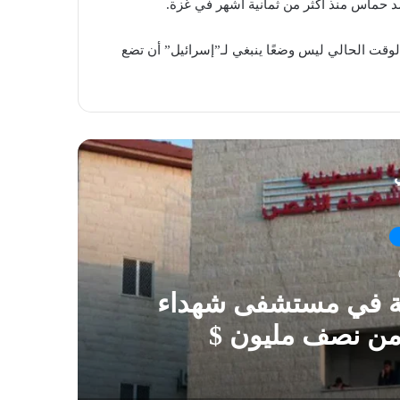
د حماس منذ أكثر من ثمانية أشهر في غزة.
قت الحالي ليس وضعًا ينبغي لـ”إسرائيل” أن تضع
ي
ية في مستشفى شهداء
 من نصف مليون $