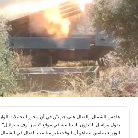
هاجس الشمال والقتال على جبهتيْن في آنٍ محور التحليلات الوارد
يقول مراسل الشؤون السياسية في موقع “تايمز أوف يسرائيل” لاز
الوزراء بنيامين نتنياهو أن الوقت غير مناسب للقتال في الشمال،