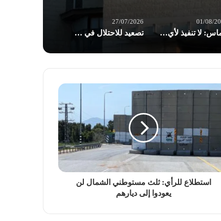
27/07/2026
01/08/2
حماس: لا تنفيذ لأي خطوة بشأن حصر السلاح قبل انسحاب الاحتلال من قطاع غزة
تصعيد للاحتلال في الضفة: اقتحامات واعتقالات وسيدة فلسطينية تفقد جنينها بسبب الحواجز
استطلاع للرأي: ثلث مستوطني الشمال لن
يعودوا إلى ديارهم‎