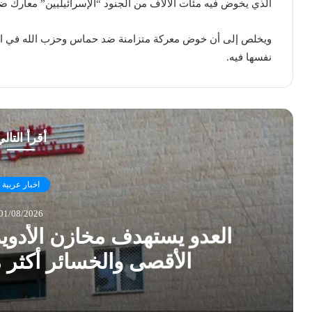
الذي يخوض فيه مئات الآلاف من الجنود “الإسرائيليين” معارك ض
ويخلص إلى أن خوض معركة متزامنة ضد حماس وحزب الله في الو
نفسها فيه.
أقرأ التال
اخبار عربية
01/08/2026
العدو يستهدف مخازن الأدو
الأقصى والخسائر أكثر