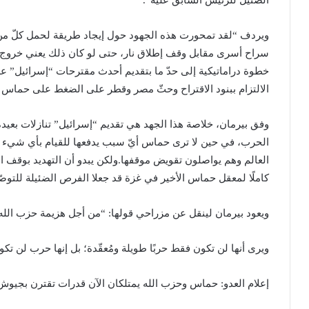
الضئيل للرئيس السابق عليه”.
ويردف “لقد تمحورت هذه الجهود حول إيجاد طريقة لحمل كلّ م
سراح أسرى مقابل وقف إطلاق نار، حتى لو كان ذلك يعني خروج 
خطوة دراماتيكية إلى حدّ ما بتقديم أحدث مقترحات “إسرائيل” علنًا
الالتزام ببنود الاقتراح وحثّ مصر وقطر على الضغط على حماس ل
وفق بيرمان، خلاصة هذا الجهد هي تقديم “إسرائيل” تنازلات بعيدة
الحرب، في حين لا ترى حماس أيّ سبب يدفعها للقيام بأي شيء
العالم وهم يواصلون تقويض موقفها.ولكن يبدو أن التهديد بوقف الأ
كاملًا لمعقل حماس الأخير في غزة قد جعلا الفرص الضئيلة للتوصّل 
ويعود بيرمان لينقل عن مزراحي قولها: “من أجل هزيمة حزب الله، 
ويرى أنها لن تكون فقط حربًا طويلة ومُعقّدة؛ بل إنها حرب لن تكو
إعلام العدو: حماس وحزب الله يمتلكان الآن قدرات تقترن بجيوش