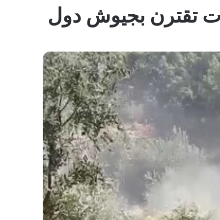
المظلم
ات تقترن بجيوش دول