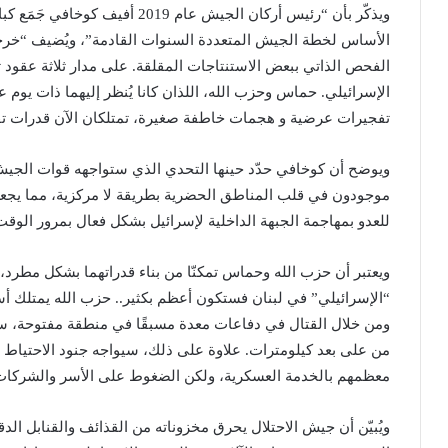
ويذكّر بأن “رئيس أركان الجيش عام
الأساس لخطة الجيش المتعددة السنوات القادمة”، ويُضيف “خر
الفحص الذاتي ببعض الاستنتاجات المقلقة. على مدار ثلاثة عقود 
الإسرائيلي. حماس وحزب الله، اللذان كانا يُنظر إليهما ذات يوم ع
تفجيرات عرضية و هجمات خاطفة صغيرة، تمتلكان الآن قدرات ت
ويوضح أن كوخافي حدّد حينها التحدي الذي ستواجهه قوات الجيش 
موجودون في قلب المناطق الحضرية بطريقة لا مركزية، مما يجع
للعدو بمهاجمة الجبهة الداخلية لإسرائيل بشكل فعال بمرور الوقت
ويعتبر أن حزب الله وحماس تمكنّا من بناء قدراتهما بشكل مطرد،
“الإسرائيلي” في لبنان فستكون أعظم بكثير.. حزب الله يمتلك أسل
ومن خلال القتال في دفاعات معدة مسبقًا في منطقة مفتوحة، 
من على بعد كيلومترات. علاوة على ذلك، سيواجه جنود الاحتياط جو
معظمهم بالخدمة العسكرية، ولكن الضغوط على الأسر والشركات
ويُبيّن أن جيش الاحتلال يحرق مخزوناته من القذائف والقنابل الد