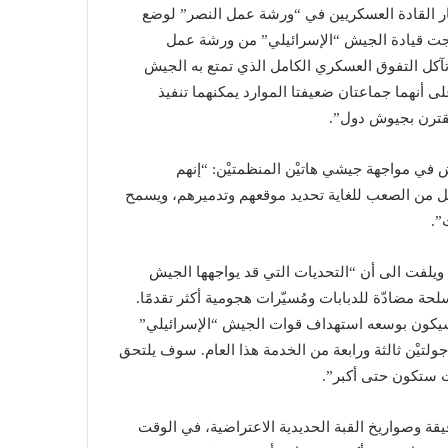
 2019 أفيف كوخافي جَمَع كبار القادة العسكريين في “ورشة عمل النصر” لوضع
جت قيادة الجيش “الإسرائيلي” من ورشة عمل
تآكل التفوق العسكري الكامل الذي تمتع به الجيش
لى أنهما جماعتان ضعيفتا الموارد يمكنهما تنفيذ
قترن بجيوش دول”.
في مواجهة جيشي هاتيْن المنظمتيْن: “إنهم
ل من الصعب للغاية تحديد موقعهم وتدميرهم، ويسمح
”.
 ويلفت الى أن “التحديات التي قد يواجهها الجيش
حة مضادّة للدبابات ومُسيّرات هجومية أكثر تقدمًا.
سيكون بوسعه استهداف قوات الجيش “الإسرائيلي”
لتيْن ثالثة ورابعة من الخدمة هذا العام. سوف يلتحق
 ستكون حتى أكبر”.
قيقة وصواريخ القبة الحديدية الاعتراضية، في الوقت