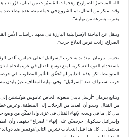
الله المستمرّ للصواريخ وهجمات المُسيّرات من لبنان، قرّر نتنيا
وقت مبكر من القتال، ثم الشروع في حملة متصاعدة ببطء ضد مقاتل
يقترب بسرعة من نهايته”.
وينقل عن الباحثة الإسرائيلية البارزة في معهد دراسات الأمن الق
الصراع، زادت فرص اندلاع حرب”.
بحسب بيرمان، منذ بداية حرب “إسرائيل” على حماس، ألقى الرئيس
باستخدام القوة العسكرية لمنع توسع القتال في غزة باتجاه لبن
المتوسط، لكن هذه التدابير لم تُحقّق التأثير المطلوب. في ح
حرب استنزاف ضد “إسرائيل”. وفي نهاية المطاف، غيرّ بايدن مس
ويتابع بيرمان “أرسل بايدن مبعوثه الخاص عاموس هوكشتين إلى 
من القتال. ويبدو أن العديد من الرحلات إلى المنطقة، وعرض خطة 
بذل كل ما في وسعه لإنهاء القتال في غزة. وإذا تمكّن من وضع ح
وإسرائيل سيكونان حريصيْن على إنهاء “الصراع” بينهما، وأن ال
محتمل … كل هذا قبل انتخابات تشرين الثاني/نوفمبر ضد دونالد ت