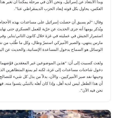
وبدأ الابتعاد عن إسرائيل، ونحن الآن في مرحلة يمكننا أن نغير هذا
العكس، يحاول بكل قوته إبعاد الحزب الديمقراطي عنا”.
ويُذكر يومها أنه جرى الحديث عن حرّية للعمل العسكري حتى نهاية 
استمرار الجيش في عمليته في غزة خلال كانون الثاني/يناير. وفي هذ
مارس ينتهي، والصبر الأميركي استمرّ وطال، وكل ما طُلب من نتنيا
الوسائل هو السماح بدخول المساعدة الإنسانية، والحديث عن اليو
ولفت كسبيت إلى أن: “هذين الموضوعين غير المعقدين قوّضهما ن
دخول شاحنات مساعدات إلى غزة، لكنه لم يمنع المتظاهرين الذي
وحينها نفد صبر الأميركيين.. والآن، بدلاً من بذل كل شيء للت
أن هذا الطفل ليس لديه أهل، وإذا كان أهله بالتبنّي يئسوا منه، ف
نحن فيه الآن”.