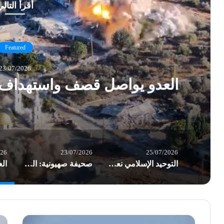
أقرأ التال
Featured
23/07/2026
العدو يواصل قصف واستهداف ال
026
23/07/2026
25/07/2026
التوحيد الإسلامي نعت المناضل أوكاموتو.. وأشادت بعملية الضفة الغربية البطولية
صحيفة صهيونية: الجيش “الإسرائيلي” في تأهب ذروة للحرب.. إيران قد تبادر