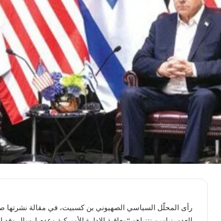
رأى المحلّل السياسي الصهيوني بن كسبيت، في مقالة نشرتها صح
العدو بنيامين نتنياهو “معاقبة الإدارة الأميركية وعدم إرسال و