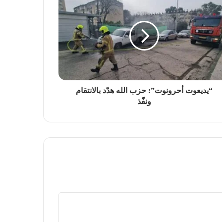
“يديعوت أحرونوت”: حزب الله هدّد بالانتقام
ونفّذ