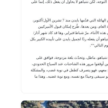
 التوجه، لكن نتنياهو لا يحاول أن يفعل ذلك، إنما على
وقال: “لم يسبق أن حصلت إسرائيل على مساعدات بهذه الأحجام الهائلة التي قدّمها بايدن منذ 7 تشرين الأول/أكتوبر،
العام، ومن بعدها، طُرح إمكان قبول الأميركيين
ه الأثناء، مرّ شباط/فبراير، وها قد كاد شهر آذار/
هو أن يفعله ردًا لجميل بايدن على تأييده الكبير بكل
م التالي””.
تنياهو، ماطل، وتحدّث بلغة مزدوجة، فوافق على
ن أوقفوا مرور هذه الشاحنات عند السياج الحدودي،
صالح معهم، فهو يتصرف كطفل في نوبة غضب، والمشكلة
هو سيبقى وحيدًا مع نفسه، ومع نوبة غضبه.. وهذا ما