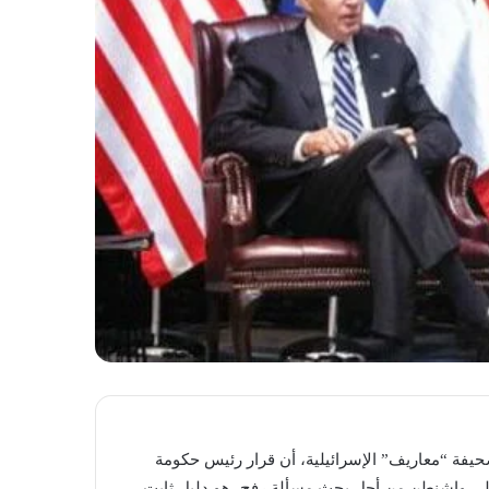
يفة “معاريف” الإسرائيلية، أن قرار رئيس حكومة
فد إلى واشنطن من أجل بحث مسألة رفح، هو دليل ثابت