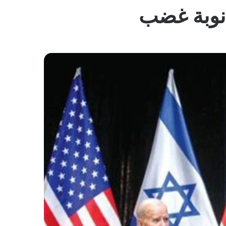
المظلم
نوبة غضب