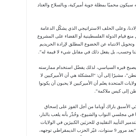
سيكون محميًا بمظلة جوية أميركية، وبالسلاح والعتاد
ادنا، وعلى الحلف الاستراتيجي الذي يشكّل الدعامة
ل منع قيام الدولة الفلسطينية أو القضاء على المشروع
، وتحويل الانتباه عن الخضوع المطلق لإرادة الحريديم
 كلنا وحسب، بل يفعل ذلك في مقابل شيء لا قيمة له”.
 يصبح قبره السياسي، لذلك يفضّل استخدام ممارسته
نطن”، مشيرًا إلى أن: “المشكلة هي أن الأميركيين لا
لايات المتحدة يعلم أن الأميركيين لا يحبون أن يكونوا
نطن إلى كيس ملاكمة”.
لعام 2015 إهانة الرئيس الأميركي الأسبق باراك أوباما من أجل الفوز على إسحاق
في مجلسي النواب والشيوخ، وحُذّر بأنه يلعب بالنار،
ير التأييد التقليدي للحزبَين الكبيرَين في الولايات
المتحدة لـإسرائيل، وقد تحققت جميع هذه التحذيرات”، وأضاف: “بعد مرور 9 سنوات، غيّر الحزب الديمقراطي توجهه،