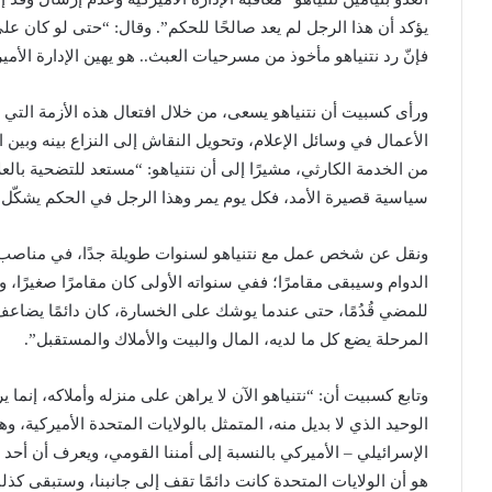
يؤكد أن هذا الرجل لم يعد صالحًا للحكم”. وقال: “حتى لو كان ع
فإنّ رد نتنياهو مأخوذ من مسرحيات العبث.. هو يهين الإدارة الأميرك
ورأى كسبيت أن نتنياهو يسعى، من خلال افتعال هذه الأزمة التي لا ح
الأعمال في وسائل الإعلام، وتحويل النقاش إلى النزاع بينه وبين
من الخدمة الكارثي، مشيرًا إلى أن نتنياهو: “مستعد للتضحية بالع
سياسية قصيرة الأمد، فكل يوم يمر وهذا الرجل في الحكم يشكّل ض
ونقل عن شخص عمل مع نتنياهو لسنوات طويلة جدًا، في مناصب رف
الدوام وسيبقى مقامرًا؛ ففي سنواته الأولى كان مقامرًا صغيرًا، 
للمضي قُدُمًا، حتى عندما يوشك على الخسارة، كان دائمًا يضاعف
المرحلة يضع كل ما لديه، المال والبيت والأملاك والمستقبل”.
وتابع كسبيت أن: “نتنياهو الآن لا يراهن على منزله وأملاكه، إنما 
الوحيد الذي لا بديل منه، المتمثل بالولايات المتحدة الأميركية، و
الإسرائيلي – الأميركي بالنسبة إلى أمننا القومي، ويعرف أن أحد 
هو أن الولايات المتحدة كانت دائمًا تقف إلى جانبنا، وستبقى ك