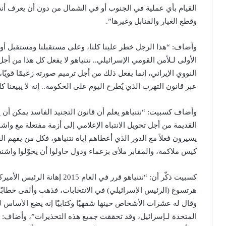
القيام بأي عملية في الجنوب أو في الشمال من دون أن يعرف أنه 
وقطع الغيار والقنابل وغيرها”.
وأضاف: “هذا الرجل خطر علينا كلنا، وعلى مستقبلنا ومستقبل أول
الأولى لـلأمن القومي الإسرائيلي.. نتنياهو لا يفعل كل هذا من أج
النووي الإيراني، إنما يفعل ذلك من أجل ترميم صورته زعيمًا قويًا
عبر قانون التهرب الذي يُطرح اليوم على الحكومة.. إنه لا يبيعنا
وأضاف كسبيت: “نتنياهو يعلم أن قانون التجنيد الفاسد يمكن أن
القديمة من أجل تحويل الانتباه الإعلامي إلى أزمة مفتعلة مع واش
يسيرون فعلاً مع الدور الذي أعطاهم إياه نتنياهو، فكل من يفهم الو
كيس ملاكمة، والمقابر ملأى بزعماء ودول حاولوا أن يحوّلوا واش
كسبيت ذكّر أن: “نتنياهو قرر في ا
هرتسوغ (الرئيس الإسرائيلي) في الانتخابات، فذهب وألقى خطابًا 
وقال له عشرات الأشخاص حينها شفهيًا وكتابيًا إنه يضع الأساس لتدم