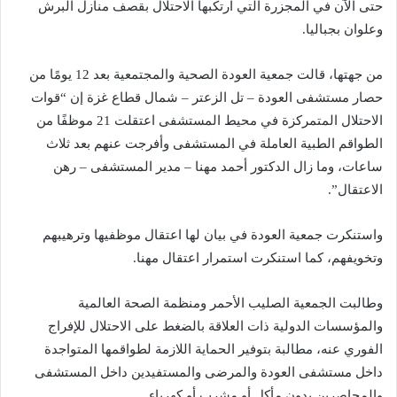
حتى الآن في المجزرة التي ارتكبها الاحتلال بقصف منازل البرش
وعلوان بجباليا.
من جهتها، قالت جمعية العودة الصحية والمجتمعية بعد 12 يومًا من
حصار مستشفى العودة – تل الزعتر – شمال قطاع غزة إن “قوات
الاحتلال المتمركزة في محيط المستشفى اعتقلت 21 موظفًا من
الطواقم الطبية العاملة في المستشفى وأفرجت عنهم بعد ثلاث
ساعات، وما زال الدكتور أحمد مهنا – مدير المستشفى – رهن
الاعتقال”.
واستنكرت جمعية العودة في بيان لها اعتقال موظفيها وترهيبهم
وتخويفهم، كما استنكرت استمرار اعتقال مهنا.
وطالبت الجمعية الصليب الأحمر ومنظمة الصحة العالمية
والمؤسسات الدولية ذات العلاقة بالضغط على الاحتلال للإفراج
الفوري عنه، مطالبة بتوفير الحماية اللازمة لطواقمها المتواجدة
داخل مستشفى العودة والمرضى والمستفيدين داخل المستشفى
والمحاصرين بدون مأكل أو مشرب أو كهرباء.