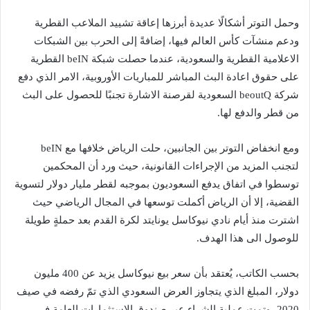
وحمل التوتر أشكالًا عديدة أبرزها إعاقة تشييد الملاعب القطرية
ودعم منشآت كأس العالم فيها، إضافةً إلى الحرب بين الشبكات
الاعلامية القطرية والسعودية، عندما حصلت شبكة beIN القطرية
على حقوق اعادة البث المباشر للمباريات الأوروبية، الامر الذي دفع
شركة beoutQ السعودية لقرصنة الاشارة تجنبًا للحصول على البث
من قطر والدفع لها.
ومع انخفاض التوتر بين الجانبين، حلت الرياض خلافها مع beIN
لتجنب المزيد من الإجراءات القانونية، حيث ورد أن المحكمين
توسطوا في اتفاق يدفع السعوديون بموجبه لقطر مليار دولار لتسوية
القضية، إلا أن الرياض أكملت توسعها في المجال الرياضي حيث
اشترت منذ أيام نادي نيوكاسل يونايتد لكرة القدم بعد حملةٍ طويلة
للوصول الى هذا الهدف.
بحسب الكاتب، يُعتقد بأن سعر بيع نيوكاسل يزيد عن 400 مليون
دولار، المبلغ الذي يتجاوز العرض السعودي الذي تمّ رفضه في صيف
2020، وتمت عملية الشراء عبر صندوق الاستثمارات العامة في