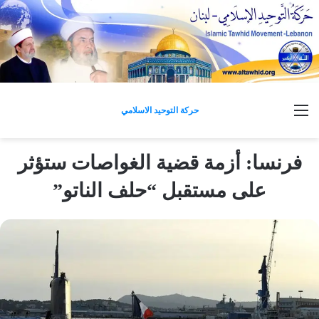
القائمة
حركة التوحيد الاسلامي
فرنسا: أزمة قضية الغواصات ستؤثر
على مستقبل “حلف الناتو”