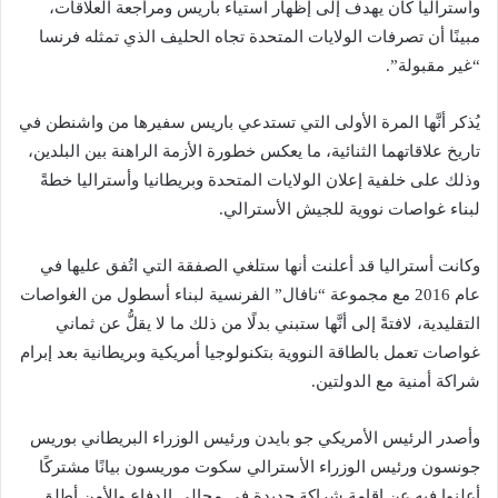
وأستراليا كان يهدف إلى إظهار استياء باريس ومراجعة العلاقات،
مبينًا أن تصرفات الولايات المتحدة تجاه الحليف الذي تمثله فرنسا
“غير مقبولة”.
يُذكر أنَّها المرة الأولى التي تستدعي باريس سفيرها من واشنطن في
تاريخ علاقاتهما الثنائية، ما يعكس خطورة الأزمة الراهنة بين البلدين،
وذلك على خلفية إعلان الولايات المتحدة وبريطانيا وأستراليا خطةً
لبناء غواصات نووية للجيش الأسترالي.
وكانت أستراليا قد أعلنت أنها ستلغي الصفقة التي اتُفق عليها في
عام 2016 مع مجموعة “نافال” الفرنسية لبناء أسطول من الغواصات
التقليدية، لافتةً إلى أنَّها ستبني بدلًا من ذلك ما لا يقلُّ عن ثماني
غواصات تعمل بالطاقة النووية بتكنولوجيا أمريكية وبريطانية بعد إبرام
شراكة أمنية مع الدولتين.
وأصدر الرئيس الأمريكي جو بايدن ورئيس الوزراء البريطاني بوريس
جونسون ورئيس الوزراء الأسترالي سكوت موريسون بيانًا مشتركًا
أعلنوا فيه عن إقامة شراكة جديدة في مجالي الدفاع والأمن أطلق