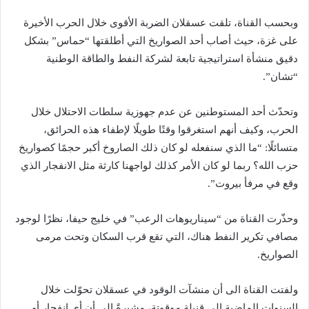
وبحسب القناة، تلقت عسقلان الضربة الأقوى خلال الحرب الأخيرة
على غزة، حيث أصاب أحد الصواريخ التي أطلقتها “حماس” بشكل
دقيق منشأة استراتيجية تابعة لشركة النفط والطاقة الوطنية
“تشان”.
وتحدّث أحد المستوطنين عن عدم جهوزية سلطات الاحتلال خلال
الحرب، وكيف أنهم استغرقوا وقتًا طويلًا لإطفاء هذه الحرائق،
متسائلًا: “ما الذي سنفعله لو كان ذلك الصاروخ أكبر حجمًا كصواريخ
حزب الله؟ ربما لو كان الأمر كذلك لواجهنا كارثة مثل الانفجار الذي
وقع في مرفأ بيروت”.
وحذّرت القناة من “سيناريوهات الرعب” في خليج حيفا، نظرًا لوجود
مصافي تكرير النفط هناك، التي تقع قرب السكان وتحت مرمى
الصواريخ.
ولفتت القناة الى أن منشآت الوقود في عسقلان تحوّلت خلال
السنوات الماضية إلى قنبلة موقوتة، مشيرةً إلى أن أي انفجار أو