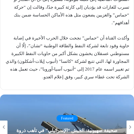
تسرب للغازات قد يؤديان إلى كارثة كبيرة جدًا، وقالت إن “حركة
“حماس” والغزيين يضعون مثل هذه الأماكن الحساسة ضمن بنك
أهدافهم”.
وأكدت القناة أن “حماس” نجحت خلال الحرب الأخيرة في إصابة
حاوية وقود تابعة لشركة النفط والطاقة الوطنية “تشان”، إلّا أن
مستوطني عسقلان يخشون بشكل أكبر من حاويات النفط الكبيرة
المجاورة لها، التي تتبع لشركة “كاتسا” (أنبوب إيلات-أشكلون) والذي
تم تغيير اسمه عام 2017 إلى “أنبوب آسيا-أوروبا”، حيث تعمل هذه
الشركة تحت غطاء سري كبير، وفق إعلام العدو.
Featured
صحيفة صهيونية: الجيش “الإسرائيلي” في تأهب ذروة