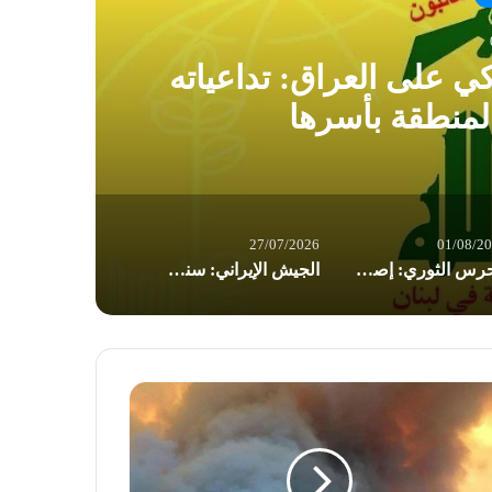
كي على العراق: تداعياته
ال
لمنطقة بأسرها
27/07/2026
01/08/2
الحرس الثوري: إصابة ناقلتي نفط مخالفتين وإجبارهما على التوقف في مضيق هرمز
الجيش الإيراني: سنرد على أي عدوان برد قوي وساحق