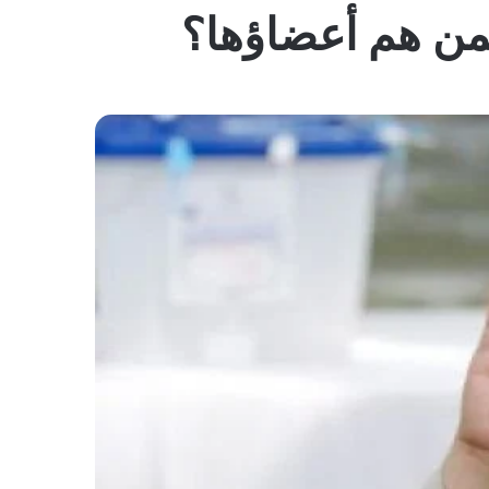
المظلم
من هم أعضاؤها؟