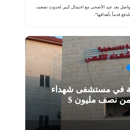
واصل بعد عيد الأضحى مع احتمال كبير لحدوث تصعيد،
فع قدماً بأهدافها”.
ي
ية في مستشفى شهداء
 من نصف مليون $