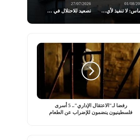
27/07/2026
01/08/2
حماس: لا تنفيذ لأي خطوة بشأن حصر السلاح قبل انسحاب الاحتلال من قطاع غزة
تصعيد للاحتلال في الضفة: اقتحامات واعتقالات وسيدة فلسطينية تفقد جنينها بسبب الحواجز
رفضا لـ"الاعتقال الإداري".. 5 أسرى
فلسطينيون ينضمون للإضراب عن الطعام