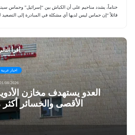
ختاماً، يشدد مناحيم على أن الكباش بين “إسرائيل” وحماس سيت
قائلاً “إن حماس ليس لديها أي مشكلة في المبادرة إلى التصعيد للد
أقرأ التال
اخبار عربية
01/08/2026
العدو يستهدف مخازن الأدو
الأقصى والخسائر أكثر