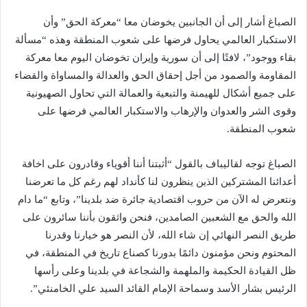
الصباغ أشار إلى أن الجانبين يخوضان معا “معركة الحق” وأن
الاستكبار العالمي يحاول فرضها على شعوب المنطقة وهذه “مسألة
بقاء ووجود”، لافتًا إلى أن سورية وإيران تخوضان اليوم معا معركة
المقاومة والصمود من أجل إحقاق الحق والعدالة والمساواة والقضاء
على جميع أشكال للهيمنة والتبعية والعمالة التي تحاول الصهيونية
وقوى الشر والعدوان والإرهاب والاستكبار العالمي فرضها على
شعوب المنطقة.
الصباغ توجه لقاليباف بالقول “أثبتنا أننا أقوياء وقادرون على اخافة
أعدائنا المشتركين الذين ينظرون لنا كأنداد لهم رغم كل ما تعرضنا
ونتعرض له الآن من حروب اقتصادية جائرة ضد بلدينا”، وتابع “ما دام
الله والحق مع الشعبين الصامدين، فنحن واثقون بأننا سائرون على
طريق النصر النهائي إن شاء الله، لأن النصر هو خيارنا وقدرنا
المحتوم ونحن مؤمنون دائمًا بدورنا كصناع تاريخ في المنطقة، في
ظل القيادة الحكيمة والملهمة والشجاعة في بلدينا وعلى رأسها
الرئيس بشار الأسد وسماحة الإمام القائد السيد علي الخامنئي”.