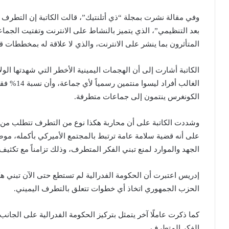
وفي مقالة نشرت بمجلة “ذي أتلنتيك”، قالت الكاتبة إن التطرف ال
بعد التنظيمي”، الذي يتميز بالنشاط على الانترنت وتفتيت الجما
المتأثرون بما ينشر على الانترنت، والذي لا علاقة له بمخططات ق
الكاتبة أشارت إلى أن الهجمات اليمينية الأخطر التي شهدتها الول
الغالب أفر
الكونغرس ينتمون إلى جماعات متطرفة.
وشددت الكاتبة على أن محاربة هكذا نوع من التطرف تتطلب من ال
على أنه قضية سلامة عامة ترتبط بالمجتمع الأميركي بأكمله، مو
الجهد والموارد لمنع تبني الفكر المتطرف، وذلك تزامناً مع تكثيف ا
إدريس اعتبرت أن الحكومة الفدرالية لم تستطع حتى الآن تبني هك
الحزب الجمهوري اتخاذ أي خطوات تتعلق بالتطرف اليميني.
كما ذكرت عاملًا آخر يتمثل بتركيز الحكومة الفدرالية على الجان
الفكر المتطرف.