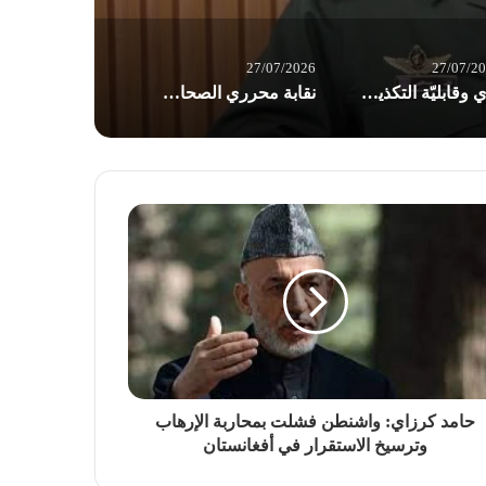
27/07/2026
27/07/2
برّي وقابليّة التكذيب: اختبار “ابن اللبون” في امتحان 26 تموز / بقلم د. عاطف الموسوي
نقابة محرري الصحافة اللبنانية ترفض اقتراح قانون الإعلام: يفتقد إلى رؤية إعلامية وطنية
حامد كرزاي: واشنطن فشلت بمحاربة الإرهاب
وترسيخ الاستقرار في أفغانستان