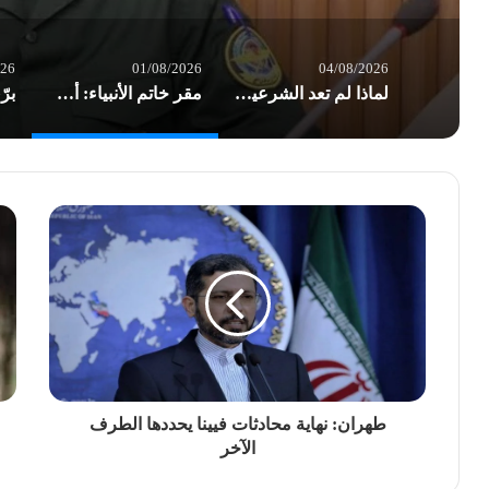
026
01/08/2026
04/08/2026
لماذا لم تعد الشرعية وحدها تكفي؟ هندسة السيادة… وإعادة تعريف قواعد الصراع/ بقلم د. عاطف الموسوي
مقر خاتم الأنبياء: أميركا تسير بوتيرة نحو إشعال حرب إقليمية شاملة
طهران: نهاية محادثات فيينا يحددها الطرف
الآخر