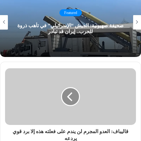
Featured
صحيفة صهيونية: الجيش “الإسرائيلي” في تأهب ذروة
للحرب.. إيران قد تبادر
قاليباف: العدو المجرم لن يندم على فعلته هذه إلا برد قوي
يردعه