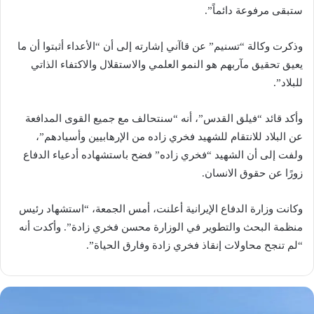
ستبقى مرفوعة دائماً”.
وذكرت وكالة “تسنيم” عن قاآني إشارته إلى أن “الأعداء أثبتوا أن ما
يعيق تحقيق مآربهم هو النمو العلمي والاستقلال والاكتفاء الذاتي
للبلاد”.
وأكد قائد “فيلق القدس”، أنه “سنتحالف مع جميع القوى المدافعة
عن البلاد للانتقام للشهيد فخري زاده من الإرهابيين وأسيادهم”،
ولفت إلى أن الشهيد “فخري زاده” فضح باستشهاده أدعياء الدفاع
زورًا عن حقوق الانسان.
وكانت وزارة الدفاع الإيرانية أعلنت، أمس الجمعة، “استشهاد رئيس
منظمة البحث والتطوير في الوزارة محسن فخري زادة”. وأكدت أنه
“لم تنجح محاولات إنقاذ فخري زادة وفارق الحياة”.