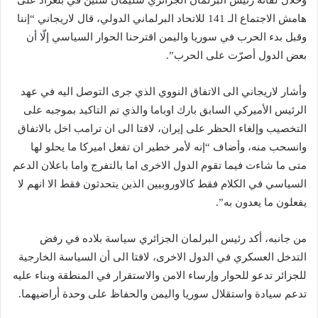
وخلال لقائه رئيس البرلمان الجزائري سليمان شنين في بلغراد على
هامش الاجتماع الـ 141 للاتحاد البرلماني الدولي، قال لاريجاني “إننا
وقبل بدء الحرب في سوريا واليمن اقترحنا الحوار السياسي إلّا أن
بعض الدول أصرّت على الحرب”.
وأشار لاريجاني الى الاتفاق النووي الذي جرى التوصل اليه في عهد
الرئيس الأميركي السابق بارك اوباما والذي تم التاكيد بموجبه على
التخصيب وإلغاء الحظر على إيران، لافتا الى ان ترامب اخل بالاتفاق
وانسحب منه، وأضاف “إنه لأمر خطير ان تفعل اميركا ما يحلو لها
متى ما شاءت فيما تقوم الدول الاخرى اما بالتفرج واما باعلان الدعم
السياسي في الكلام فقط كالاوروبيين الذين يتحدثون فقط الا انهم لا
يفعلون ما يعدون به”.
من جانبه، أكد رئيس البرلمان الجزائري سياسة بلاده في رفض
التدخل العسكري في الدول الاخرى، لافتا الى أن السياسة الخارجية
للجزائر تدعو للحوار وإرساء الامن والاستقرار في المنطقة وبناء عليه
تدعم سيادة واستقلال سوريا واليمن والحفاظ على وحدة أراضيهما.