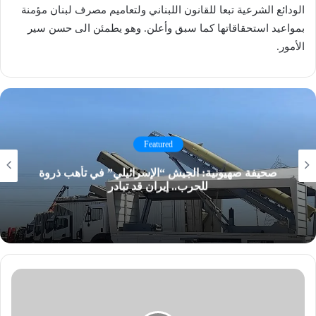
الودائع الشرعية تبعا للقانون اللبناني ولتعاميم مصرف لبنان مؤمنة
بمواعيد استحقاقاتها كما سبق وأعلن. وهو يطمئن الى حسن سير
الأمور.
Featured
صحيفة صهيونية: الجيش “الإسرائيلي” في تأهب ذروة
للحرب.. إيران قد تبادر