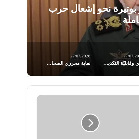
ير بوتيرة نحو إشعال حرب
املة
27/07/2026
27/07/2
برّي وقابليّة التكذيب: اختبار “ابن اللبون” في امتحان 26 تموز / بقلم د. عاطف الموسوي
نقابة محرري الصحافة اللبنانية ترفض اقتراح قانون الإعلام: يفتقد إلى رؤية إعلامية وطنية