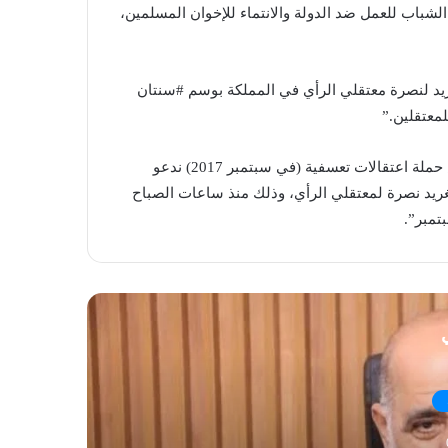
الشباب للعمل ضد الدولة والانتماء للإخوان المسلمين،
ريد لنصرة معتقلي الرأي في المملكة بوسم #سنتان
معتقلين.”
وقال في تغريدة ثانية “تزامناً مع مرور عامين على انطلاق أشرس حملة اعتقالات تعسفية (في سبتمبر 2017) ندعو
غداً الإثنين 9/9/2019 في أكبر حملة تغريد نصرة لمعتقلي الرأي، وذلك منذ ساعات الصباح
تمبر”.
ي