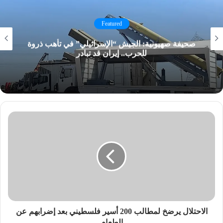
Featured
صحيفة صهيونية: الجيش “الإسرائيلي” في تأهب ذروة
للحرب.. إيران قد تبادر
الاحتلال يرضخ لمطالب 200 أسير فلسطيني بعد إضرابهم عن
الطعام