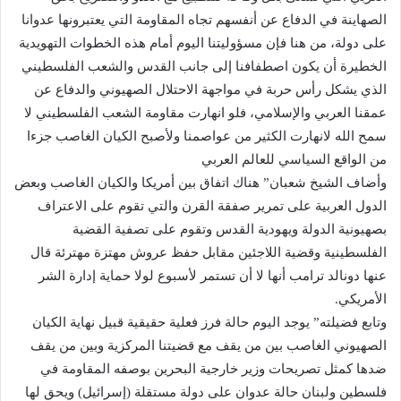
الصهاينة في الدفاع عن أنفسهم تجاه المقاومة التي يعتبرونها عدوانا
على دولة، من هنا فإن مسؤوليتنا اليوم أمام هذه الخطوات التهويدية
الخطيرة أن يكون اصطفافنا إلى جانب القدس والشعب الفلسطيني
الذي يشكل رأس حربة في مواجهة الاحتلال الصهيوني والدفاع عن
عمقنا العربي والإسلامي، فلو انهارت مقاومة الشعب الفلسطيني لا
سمح الله لانهارت الكثير من عواصمنا ولأصبح الكيان الغاصب جزءا
من الواقع السياسي للعالم العربي
وأضاف الشيخ شعبان” هناك اتفاق بين أمريكا والكيان الغاصب وبعض
الدول العربية على تمرير صفقة القرن والتي تقوم على الاعتراف
بصهيونية الدولة ويهودية القدس وتقوم على تصفية القضية
الفلسطينية وقضية اللاجئين مقابل حفظ عروش مهتزة مهترئة قال
عنها دونالد ترامب أنها لا أن تستمر لأسبوع لولا حماية إدارة الشر
الأمريكي.
وتابع فضيلته” يوجد اليوم حالة فرز فعلية حقيقية قبيل نهاية الكيان
الصهيوني الغاصب بين من يقف مع قضيتنا المركزية وبين من يقف
ضدها كمثل تصريحات وزير خارجية البحرين بوصفه المقاومة في
فلسطين ولبنان حالة عدوان على دولة مستقلة (إسرائيل) ويحق لها