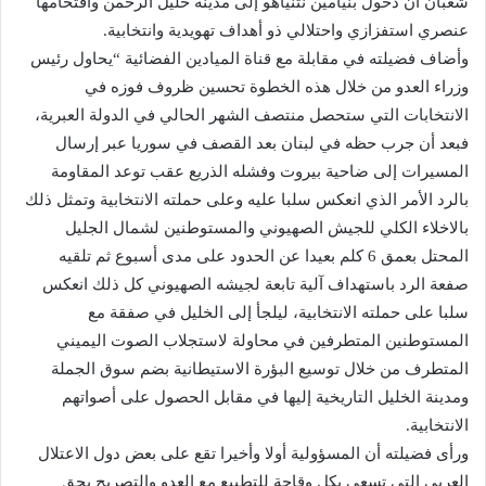
شعبان أن دخول بنيامين نتنياهو إلى مدينة خليل الرحمن واقتحامها
عنصري استفزازي واحتلالي ذو أهداف تهويدية وانتخابية.
وأضاف فضيلته في مقابلة مع قناة الميادين الفضائية “يحاول رئيس
وزراء العدو من خلال هذه الخطوة تحسين ظروف فوزه في
الانتخابات التي ستحصل منتصف الشهر الحالي في الدولة العبرية،
فبعد أن جرب حظه في لبنان بعد القصف في سوريا عبر إرسال
المسيرات إلى ضاحية بيروت وفشله الذريع عقب توعد المقاومة
بالرد الأمر الذي انعكس سلبا عليه وعلى حملته الانتخابية وتمثل ذلك
بالاخلاء الكلي للجيش الصهيوني والمستوطنين لشمال الجليل
المحتل بعمق 6 كلم بعيدا عن الحدود على مدى أسبوع ثم تلقيه
صفعة الرد باستهداف آلية تابعة لجيشه الصهيوني كل ذلك انعكس
سلبا على حملته الانتخابية، ليلجأ إلى الخليل في صفقة مع
المستوطنين المتطرفين في محاولة لاستجلاب الصوت اليميني
المتطرف من خلال توسيع البؤرة الاستيطانية بضم سوق الجملة
ومدينة الخليل التاريخية إليها في مقابل الحصول على أصواتهم
الانتخابية.
ورأى فضيلته أن المسؤولية أولا وأخيرا تقع على بعض دول الاعتلال
العربي التي تسعى بكل وقاحة للتطبيع مع العدو والتصريح بحق