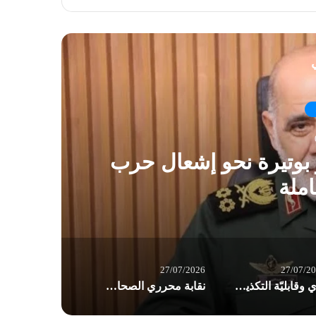
ي
ير بوتيرة نحو إشعال حرب
املة
27/07/2026
27/07/2
برّي وقابليّة التكذيب: اختبار “ابن اللبون” في امتحان 26 تموز / بقلم د. عاطف الموسوي
نقابة محرري الصحافة اللبنانية ترفض اقتراح قانون الإعلام: يفتقد إلى رؤية إعلامية وطنية