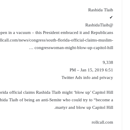
Rashida Tlaib
✔
@RashidaTlaib
appen in a vacuum – this President embraced it and Republicans
llcall.com/news/congress/south-florida-official-claims-muslim-
congresswoman-might-blow-up-capitol-hill …
9,338
6:51 PM – Jan 15, 2019
Twitter Ads info and privacy
rida official claims Rashida Tlaib might ‘blow up’ Capitol Hill
shida Tlaib of being an anti-Semite who could try to “become a
martyr and blow up Capitol Hill.
rollcall.com