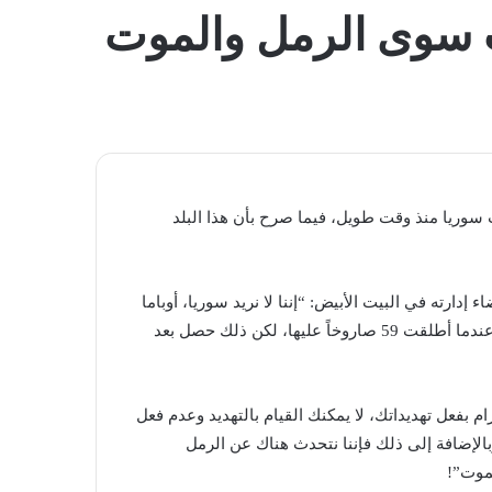
المظلم
 سوى الرمل والموت
 سوريا منذ وقت طويل، فيما صرح بأن هذا البلد
ارته في البيت الأبيض: “إننا لا نريد سوريا، أوباما
سلمها منذ سنوات برفضه تجاوز الخط الأحمر… وأنا من تجاوزته عندما أطلقت 59 صاروخاً عليها، لكن ذلك حصل بعد
ام بفعل تهديداتك، لا يمكنك القيام بالتهديد وعدم فعل
إضافة إلى ذلك فإننا نتحدث هناك عن الرمل
موت”!