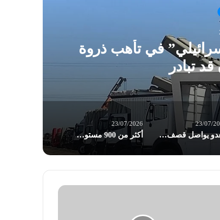
رائيلي” في تأهب ذروة
ال
قد تبادر
23/07/2026
23/07/2
العدو يواصل قصف واستهداف البلدات والقرى الجنوبية
أكثر من 900 مستوطن يقتحمون الأقصى في ذكرى “خراب الهيكل” المزعوم