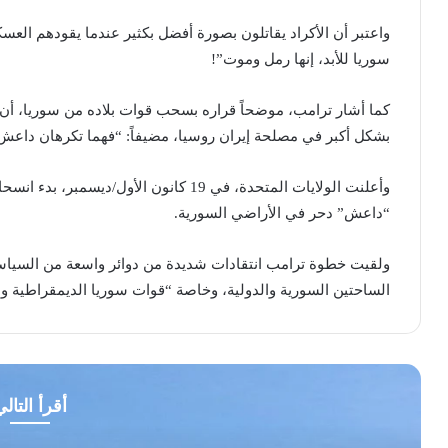
واعتبر أن الأكراد يقاتلون بصورة أفضل بكثير عندما يقودهم العسك
سوريا للأبد، إنها رمل وموت”!
كما أشار ترامب، موضحاً قراره بسحب قوات بلاده من سوريا، أ
بشكل أكبر في مصلحة إيران روسيا، مضيفاً: “فهما تكرهان داعش أ
وأعلنت الولايات المتحدة، في 19 كانون الأو
“داعش” دحر في الأراضي السورية.
ولقيت خطوة ترامب انتقادات شديدة من دوائر واسعة من السياسي
الساحتين السورية والدولية، وخاصة “قوات سوريا الديمقراطية وا
أقرأ التال