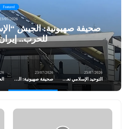
Featured
23/07/2026
صحيفة صهيونية: الجيش “الإس
للحرب.. إيران 
026
23/07/2026
25/07/2026
التوحيد الإسلامي نعت المناضل أوكاموتو.. وأشادت بعملية الضفة الغربية البطولية
صحيفة صهيونية: الجيش “الإسرائيلي” في تأهب ذروة للحرب.. إيران قد تبادر