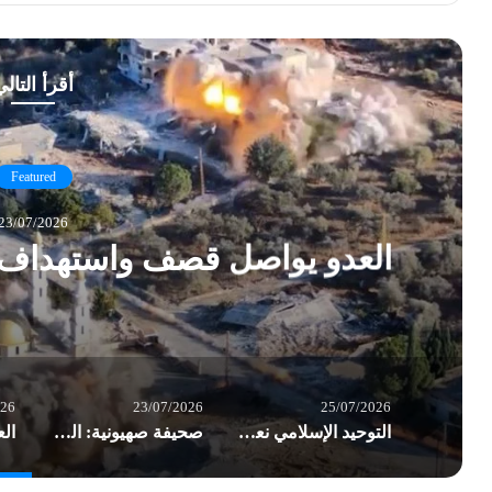
أقرأ التال
Featured
23/07/2026
العدو يواصل قصف واستهداف ال
026
23/07/2026
25/07/2026
التوحيد الإسلامي نعت المناضل أوكاموتو.. وأشادت بعملية الضفة الغربية البطولية
صحيفة صهيونية: الجيش “الإسرائيلي” في تأهب ذروة للحرب.. إيران قد تبادر