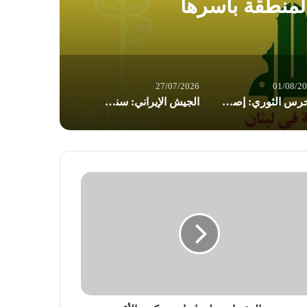
لمنطقة بأسرها
27/07/2026
01/08/2
الحرس الثوري: إصابة ناقلتي نفط مخالفتين وإجبارهما على التوقف في مضيق هرمز
الجيش الإيراني: سنرد على أي عدوان برد قوي وساحق