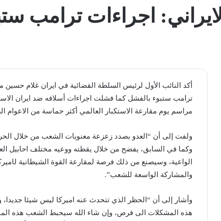
ايراني: اجراءات ترامب ست
أكد النائب الأول لرئيس السلطة القضائية في ​ايران​ ​غلام حسين 
ترامب​ ستبوء بالفشل كما فشلت اجراءات أسلافه ضد ايران الاسل
مراسم يوم مقارعة الاستكبار العالمي أكثر حماسة من الاعوام ال
ولفت إلى أن “العدو بصدد زعزعة معنويات الشعب من خلال الحرب 
وكما في السابق، يفضح من خلال يقظته ووعيه مختلف احابيل ال
الواعية، وسيصنع من ذلك فرصة لمقارعة القوة الشيطانية ل​اميرك
والمشاركة الواسعة للشعب”.
وأشار إلى أن “الحظر الذي تتحدث عنه اميركا ليس شيئا جديدا، و
هذه المشكلات الى فرص، وإن شاء الله سيحبط الشعب هذه المؤام