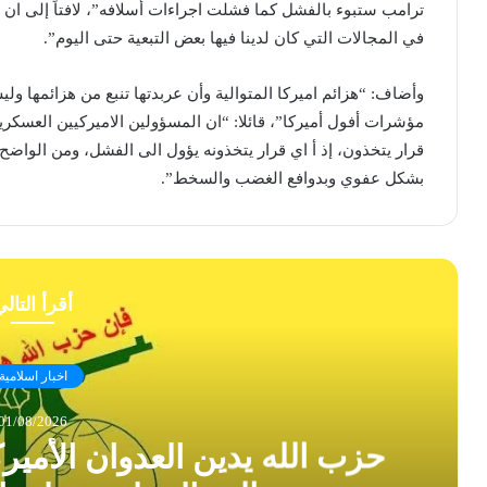
ترامب ستبوء بالفشل كما فشلت اجراءات أسلافه”، لافتاً إلى ان 
في المجالات التي كان لدينا فيها بعض التبعية حتى اليوم”.
وأضاف: “هزائم اميركا المتوالية وأن عربدتها تنبع من هزائمها ول
مؤشرات أفول ​أميركا​”، قائلا: “ان المسؤولين الاميركيين العسكري
قرار يتخذون، إذ أ اي قرار يتخذونه يؤول الى الفشل، ومن الواضح 
بشكل عفوي وبدوافع الغضب والسخط”.
أقرأ التال
اخبار اسلامية
01/08/2026
حزب الله يدين العدوان الأمير