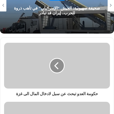
صحيفة صهيونية: الجيش “الإسرائيلي” في تأهب ذروة
للحرب.. إيران قد تبادر
حكومة العدو تبحث عن سبل لادخال المال الى غزة