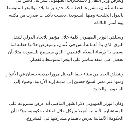
ويعرض وزير النقل والاستخبارات الصهيوني يسرائيل كاتس في
سلطنة عُمان، مشروعا لخط سكة حديد يربط بلاده والبحر المتوسط
بالدول الخليجية ومنها السعودية، بحسب تأكيدات صدرت من مكتبه
يوم أمس الثلاثاء.
وسيلقي الوزير الصهيوني كلمة خلال مؤتمر للاتحاد الدولي للنقل
البري الذي بدأ أعماله أمس في عُمان، وسيعرض خلالها خطته لما
يسمى بـ”لإرساء السلام الإقليمي” الذي سيسمح للسعودية مثلا بأن
تحصل على منفذ مباشر على البحر المتوسط بالقطار.
وينطلق الخط من ميناء حيفا المحتل مرورا بمدينة بيسان في الأغوار،
ومنها عبر معبر الشيخ حسين إلى مدينة إربد الأردنية، وصولا إلى
السعودية والخليج.
وكان الوزير الصهيوني ذكر الشهر الماضي أنه عرض مشروعه على
المستشارة الألمانية أنجيلا ميركل خلال لقاءات حكومية، مؤكدا أن
الحكومة الألمانية تدرس باهتمام مشاركتها في المشروع.