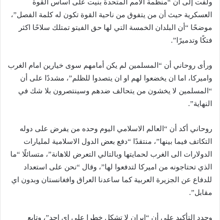
ولفت إلى أن “منظمة الأمم المتحدة بنيت على أساس القوة
العسكرية حيث أن من يتفوق من ناحية القوة تكون له كلمة الفصل”،
موضحًا “أن البلدان الخمسة التي لها حق الفيتو تمتلك سلاحًا اكثر
فتكًا وتدميرًا”.
ورأى روحاني أن “المسلمين لم يكن أمامهم سوى خيارين امام الغرب
واميركا، اما ان يخضعوا لهم او ان يتصدوا للظلم”، مشددًا على أن
“المسلمين لا يخشون من يتحالف ضدهم وسينتصرون بلا شك في
النهاية”.
روحاني أكد أن “العالم الاسلامي اليوم وحده من يفرض على دوله
التكاتف فيما بينها”، منتقدًا “دفع بعض الدول الاسلامية لمليارات
الدولارات الى الغرب لحمايتها وبالتالي التعرض للاهانة”، متسائلًا “ما
الذي تحتاجونه من اميركا لتدفعوا لها”، وقال “نحن على استعداد
للدفاع عن الجزيرة العربية كما ساعدنا العراق وافغانستان وبدون اي
مقابل”.
وجدد التأكيد على أن “ايران لا تشكل خطرا على اي احد”، وتابع