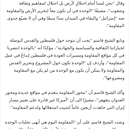
وقال “نحن لسنا أمام احتلالٍ لأرض بل احتلال لمفاهيم وثقافة
وشعوب”، مضيفًا “الوحدة في أن نكون معاً لتحرير الأرض والمقاومة
ضد “إسرائيل” والبقاء في الميدان سدًا منيعًا وفي أن لا نضيّع جدوى
المقاومة”.
وتابع الشيخ قاسم “يجب أن نتوحد حول فلسطين والقدس كبوصلة
لخياراتنا الثقافية والسياسية والجهادية”، مؤكدًا أنه “بالوحدة انتصرنا
في كل مواقع المقاومة ومسيرات العودة في فلسطين إبداعُ في عمل
المقاومة”، وأردف إن “الوحدة تكون حول المشروع وتحرير القدس
والمقاومة ولا يمكن أن يكون مع الوحدة من لم يكن مع المقاومة
ومشروعها”.
وأكد الشيخ قاسم أن “محور المقاومة يتقدم في مواقع عديدة ومحور
العدوان يتقهقر”، مشيرًا الى أن “أميركا غير قادرة على تغيير مسار
إيران التي جاهدت أربعين عاماً لتثبيت استقلالها ولدعم المقاومة”.
وشدد الشيخ قاسم على أن “المقاومة اليوم هي أبهى تجليات الوحدة