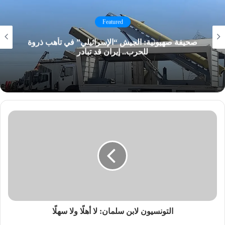
Featured
صحيفة صهيونية: الجيش “الإسرائيلي” في تأهب ذروة
للحرب.. إيران قد تبادر
التونسيون لابن سلمان: لا أهلًا ولا سهلًا