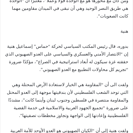
ومن كان مع محورها هو مع الوحدة قولاً وعملاً”، معتبرًا أن “الوحدة
هي طريق النصر الوحيد وهي أن نبقى في الميدان مقاومين مهما
كانت الصعوبات”.
هنية
بدوره، قال رئيس المكتب السياسي لحركة “حماس” إسماعيل هنية
إن “الانتصار الأمني والعسكري والسياسي على العدو الصهيوني الذي
حققته غزة سيكون له أبعاد استراتيجية في الصراع”، مؤكدًا ضرورة
“تجريم كل محاولات التطبيع مع العدو الصهيوني”.
ولفت الى أن “المقاومة هي الخيار لاستعادة الأرض المحتلة وهي
التي توحد الشعب الفلسطيني لأن بندقيتها موجهة إلى العدو المحتل
والمقاومة منتصرة في فلسطين وجنوب لبنان وأينما كانت”، مشددًا
على ضرورة “تجميع الجهود العربية والاسلامية في خدمة القضية
الفلسطينية وإعادتها إلى الواجهة وتجاوز مخططات تصفيتها”.
ولفت هنية إلى أن “الكيان الصهيوني هو العدو الأوحد للأمة العربية