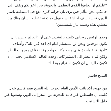
“عليكم ان تخافوا القوى العظمى والخونة، نحن اخوانكم ونقف الى
جانبكم، نحن نتألم حين نرى بان جرائم كبرى تقع في المنطقة باسم
الدين، نحن نأسف لحادثة اسطنبول حيث تم تقطيع انسان هناك بيد
مسلم، هذه وصمة عار للمسلمين”.
وختم الرئيس روحاني كلمته بالتشديد على أن “العالم لا يريدنا ان
نكون موحدين ونحن لن نستسلم امام اي احد غير الله”، وأضاف
“لدينا قبلة واحدة ونبي واحد وكتاب واحد وقد نختلف بوجهات النظر
ولكن لمَ لا ننظر الى المشتركات، وحدة العالم الاسلامي يجب ان لا
تكون حالية بل ان تكون استراتيجية لنا”.
الشيخ قاسم
من جهته، أكد نائب الأمين العام لحزب الله الشيخ نعيم قاسم خلال
كلمته أن فلسطين غير قابلة للتجزئة من البحر إلى النهر، وشعبها غير
قابل للتشتيت.