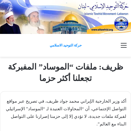
القائمة
حركة التوحيد الاسلامي
ظريف: ملفات “الموساد” المفبركة
تجعلنا أكثر حزما
أكد وزير الخارجية ال​إيران​ي ​محمد جواد ظريف​، في تصريح عبر مواقع
التواصل الإجتماعي، أن “المحاولات العنيدة لـ “​الموساد​” الإسرائيلي
لفبركة ملفات جديدة، لا تؤدي إلا إلى حزمنا إصرارنا على التواصل
البناء مع العالم”.