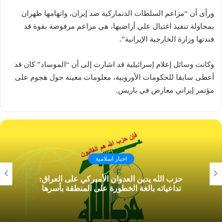
ورأى أن “مزاعم السلطات الدنماركية ضد إيران، واتهامها ​طهران​
بمحاولة تنفيذ اغتيال علي أراضيها، هي مزاعم مرفوضة بقوة قد
فندتها وزارة الخارجية الإيرانية”.
وكانت وسائل إعلام إسرائيلية قد اشارت إلى أن “الموساد” كان قد
أعطى سابقا للحكومات الأوروبية، معلومات معينة حول هجوم على
مؤتمر إيراني معارض في ​باريس​.
اخبار اسلامية
حزب الله يدين العدوان الأميركي على العراق:
تداعياته بالغة الخطورة على المنطقة بأسرها