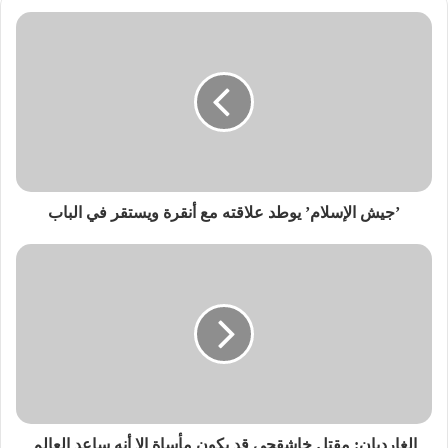
’جيش الإسلام’ يوطد علاقته مع أنقرة ويستقر في الباب
الغارديان: مقتل خاشقجي قد يكون مأساة إلا أنه ساعد العالم