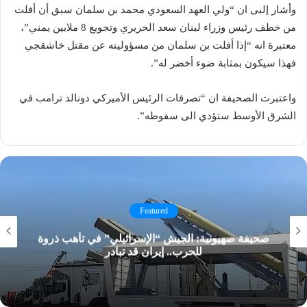
وأشار إلبى ان “ولي العهد السعودي محمد بن سلمان سبق أن أفلت
من خطف رئيس وزراء لبنان ​سعد الحريري​ وتجويع 8 ملايين يمني”،
معتبرة انه “إذا أفلت بن سلمان من مسؤوليته عن مقتل خاشقجي
فهذا سيكون بمثابة ضوء أخضر له”.
واعتبرت الصحيفة ان “تصرفات الرئيس الأميركي دونالد ترامب في
الشرق الأوسط ستؤدي الى سقوطه”.
Featured
صحيفة صهيونية: الجيش “الإسرائيلي” في تأهب ذروة
للحرب.. إيران قد تبادر