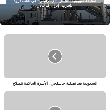
صحيفة صهيونية: الجيش “الإسرائيلي” في تأهب ذروة
للحرب.. إيران قد تبادر
السعودية بعد تصفية خاشقجي.. الأسرة الحاكمة تتصدّع